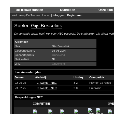
De Trouwe Honden
Rubrieken
Onze club
Welkom op De Trouwe Honden |
Inloggen
|
Registreren
Speler:
Gijs Besselink
De getoonde speler heeft niet voor NEC gespeeld. De statistieken zijn alleen wed
Algemeen
Naam:
Gijs Besselink
Geboortedatum:
16-06-2004
Geboorteplaats:
Onbekend
Nationaliteit:
NL
Linie:
Onbekend
Laatste wedstrijden
Datum
Wedstrijd
Uitslag
Competitie
22-05-25
FC Twente - NEC
3-2
Play off: 1e ronde
23-02-25
FC Twente - NEC
2-0
Eredivisie
Gespeeld tegen NEC
COMPETITIE
OVE