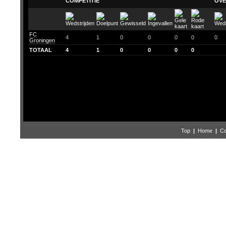
COMPETITIE
OVE
FC
4
1
0
0
0
0
0
Groningen
TOTAAL
4
1
0
0
0
0
Top
|
Home
|
Co