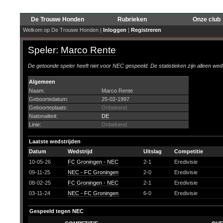
De Trouwe Honden
Rubrieken
Onze club
Welkom op De Trouwe Honden |
Inloggen
|
Registreren
Speler:
Marco Rente
De getoonde speler heeft niet voor NEC gespeeld. De statistieken zijn alleen wed
Algemeen
Naam:
Marco Rente
Geboortedatum:
25-02-1997
Geboorteplaats:
Onbekend
Nationaliteit:
DE
Linie:
Onbekend
Laatste wedstrijden
Datum
Wedstrijd
Uitslag
Competitie
10-05-26
FC Groningen - NEC
2-1
Eredivisie
09-11-25
NEC - FC Groningen
2-0
Eredivisie
08-02-25
FC Groningen - NEC
2-1
Eredivisie
03-11-24
NEC - FC Groningen
6-0
Eredivisie
Gespeeld tegen NEC