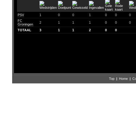
PSV
1
0
0
1
0
0
0
FC
2
1
1
1
0
0
0
Groningen
TOTAAL
3
1
1
2
0
0
Top
|
Home
|
Co