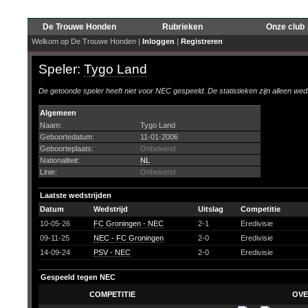
De Trouwe Honden
Rubrieken
Onze club
Welkom op De Trouwe Honden |
Inloggen
|
Registreren
Speler:
Tygo Land
De getoonde speler heeft niet voor NEC gespeeld. De statistieken zijn alleen wed
Algemeen
Naam:
Tygo Land
Geboortedatum:
11-01-2006
Geboorteplaats:
Onbekend
Nationaliteit:
NL
Linie:
Onbekend
Laatste wedstrijden
Datum
Wedstrijd
Uitslag
Competitie
10-05-26
FC Groningen - NEC
2-1
Eredivisie
09-11-25
NEC - FC Groningen
2-0
Eredivisie
14-09-24
PSV - NEC
2-0
Eredivisie
Gespeeld tegen NEC
COMPETITIE
OVE