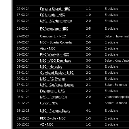
02-04-24
Fortuna Sittard - NEC
1-1
Eredivisie
17-03-24
FC Utrecht - NEC
1-0
Eredivisie
10-03-24
NEC - SC Heerenveen
2-0
Eredivisie
01-03-24
FC Volendam - NEC
2-5
Eredivisie
27-02-24
Cambuur L. - NEC
1-2
Beker: Halve fina
24-02-24
NEC - Sparta Rotterdam
2-0
Eredivisie
18-02-24
Ajax - NEC
2-2
Eredivisie
09-02-24
RKC Waalwijk - NEC
2-0
Eredivisie
06-02-24
NEC - ADO Den Haag
3-0
Beker: Kwartfina
03-02-24
NEC - Heracles
3-1
Eredivisie
28-01-24
Go Ahead Eagles - NEC
2-2
Eredivisie
20-01-24
NEC - FC Twente
1-0
Eredivisie
17-01-24
NEC - Go Ahead Eagles
2-1
Beker: 3e ronde
14-01-24
Feyenoord - NEC
2-2
Eredivisie
05-01-24
NEC - Fortuna Düs
2-0
Vriendschappelij
20-12-23
GVVV - NEC
1-6
Beker: 2e ronde
15-12-23
NEC - Fortuna Sittard
4-1
Eredivisie
09-12-23
PEC Zwolle - NEC
1-3
Eredivisie
06-12-23
AZ - NEC
1-2
Eredivisie