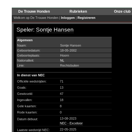
De Trouwe Honden
Rubrieken
Onze club
Welkom op De Trouwe Honden |
Inloggen
|
Registreren
Speler:
Sontje Hansen
Algemeen
Naam:
Sontje Hansen
Geboortedatum:
18-05-2002
Geboorteplaats:
Hoorn
Nationaliteit:
NL
Linie:
Rechtsbuiten
In dienst van NEC
Officiële wedstrijden:
71
Goals:
13
Gewisseld:
47
Ingevallen:
18
Gele kaarten:
8
Rode kaarten:
0
13-08-2023
Datum debuut:
NEC - Excelsior
22-05-2025
Laatste wedstrijd NEC: