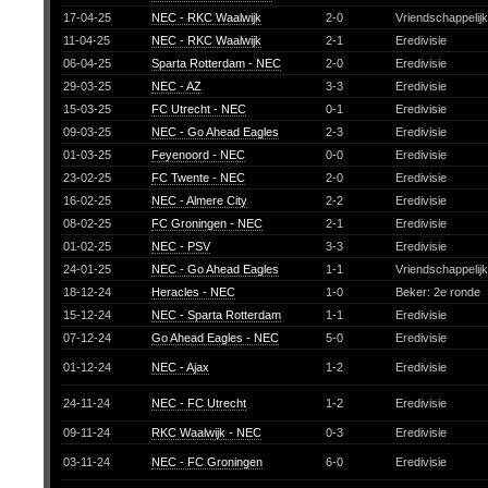
17-04-25
NEC - RKC Waalwijk
2-0
Vriendschappelij
11-04-25
NEC - RKC Waalwijk
2-1
Eredivisie
06-04-25
Sparta Rotterdam - NEC
2-0
Eredivisie
29-03-25
NEC - AZ
3-3
Eredivisie
15-03-25
FC Utrecht - NEC
0-1
Eredivisie
09-03-25
NEC - Go Ahead Eagles
2-3
Eredivisie
01-03-25
Feyenoord - NEC
0-0
Eredivisie
23-02-25
FC Twente - NEC
2-0
Eredivisie
16-02-25
NEC - Almere City
2-2
Eredivisie
08-02-25
FC Groningen - NEC
2-1
Eredivisie
01-02-25
NEC - PSV
3-3
Eredivisie
24-01-25
NEC - Go Ahead Eagles
1-1
Vriendschappelij
18-12-24
Heracles - NEC
1-0
Beker: 2e ronde
15-12-24
NEC - Sparta Rotterdam
1-1
Eredivisie
07-12-24
Go Ahead Eagles - NEC
5-0
Eredivisie
01-12-24
NEC - Ajax
1-2
Eredivisie
24-11-24
NEC - FC Utrecht
1-2
Eredivisie
09-11-24
RKC Waalwijk - NEC
0-3
Eredivisie
03-11-24
NEC - FC Groningen
6-0
Eredivisie