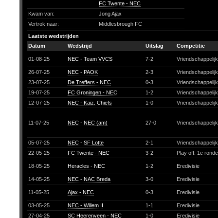
FC Twente - NEC
Kwam van:
Jong Ajax
Vertrok naar:
Middlesbrough FC
Laatste wedstrijden
Datum
Wedstrijd
Uitslag
Competitie
01-08-25
NEC - Team VVCS
7-2
Vriendschappelij
26-07-25
NEC - PAOK
2-3
Vriendschappelij
23-07-25
De Treffers - NEC
0-3
Vriendschappelij
19-07-25
FC Groningen - NEC
1-2
Vriendschappelij
12-07-25
NEC - Kaiz. Chiefs
1-0
Vriendschappelij
11-07-25
NEC - NEC (am)
27-0
Vriendschappelij
05-07-25
NEC - SF Lotte
2-1
Vriendschappelij
22-05-25
FC Twente - NEC
3-2
Play off: 1e rond
18-05-25
Heracles - NEC
1-2
Eredivisie
14-05-25
NEC - NAC Breda
3-0
Eredivisie
11-05-25
Ajax - NEC
0-3
Eredivisie
03-05-25
NEC - Willem II
1-1
Eredivisie
27-04-25
SC Heerenveen - NEC
1-0
Eredivisie