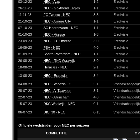
03-12-23
NEC - Ajax
1-2
Eredivisie
26-11-23
NEC - Go Ahead Eagles
1-1
Eredivisie
11-11-23
FC Twente - NEC
3-3
Eredivisie
21-10-23
NEC - Almere City
1-1
Eredivisie
07-10-23
SC Heerenveen - NEC
1-1
Eredivisie
01-10-23
NEC - Vitesse
1-3
Eredivisie
23-09-23
NEC - FC Utrecht
3-0
Eredivisie
16-09-23
PSV - NEC
4-0
Eredivisie
01-09-23
Sparta Rotterdam - NEC
1-1
Eredivisie
26-08-23
NEC - RKC Waalwijk
3-0
Eredivisie
18-08-23
Heracles - NEC
2-1
Eredivisie
13-08-23
NEC - Excelsior
3-4
Eredivisie
04-08-23
NEC - Venezia FC
3-1
Vriendschappelij
28-07-23
NEC - Al-Taawoun
3-1
Vriendschappelij
22-07-23
NEC - Altrincham
4-0
Vriendschappelij
15-07-23
RKC Waalwijk - NEC
0-1
Vriendschappelij
06-07-23
DIO '30 - NEC
0-15
Vriendschappelij
Officiële wedstrijden voor NEC per seizoen
COMPETITIE
OV