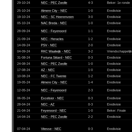
29-10-24
NEC - PEC Zwolle
4-3
Beker: 1e ronde
25-10-24
Almere City - NEC
1-0
Eredivisie
19-10-24
NEC - SC Heerenveen
3-0
Eredivisie
05-10-24
NAC Breda - NEC
1-0
Eredivisie
28-09-24
NEC - Feyenoord
1-1
Eredivisie
21-09-24
NEC - Heracles
1-2
Eredivisie
14-09-24
PSV - NEC
2-0
Eredivisie
04-09-24
RKC Waalwijk - NEC
3-2
Vriendschappelij
31-08-24
Fortuna Sittard - NEC
0-3
Eredivisie
24-08-24
NEC - PEC Zwolle
1-0
Eredivisie
17-08-24
AZ - NEC
1-0
Eredivisie
10-08-24
NEC - FC Twente
1-2
Eredivisie
19-05-24
Almere City - NEC
1-4
Eredivisie
12-05-24
NEC - Feyenoord
2-3
Eredivisie
06-05-24
Excelsior - NEC
0-3
Eredivisie
28-04-24
NEC - AZ
0-3
Eredivisie
21-04-24
Feyenoord - NEC
1-0
Beker: Finale
14-04-24
NEC - PEC Zwolle
2-2
Eredivisie
07-04-24
Vitesse - NEC
0-3
Eredivisie