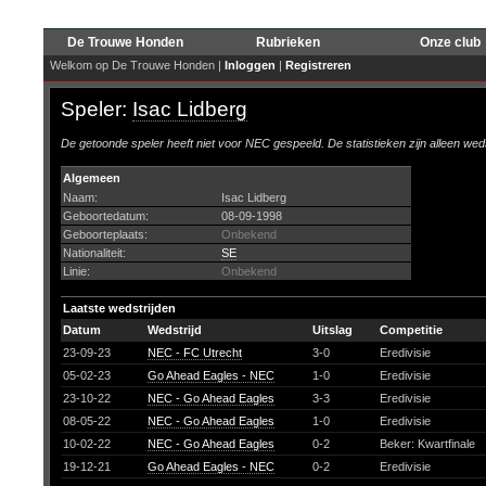
De Trouwe Honden
Rubrieken
Onze club
Welkom op De Trouwe Honden |
Inloggen
|
Registreren
Speler:
Isac Lidberg
De getoonde speler heeft niet voor NEC gespeeld. De statistieken zijn alleen wed
Algemeen
Naam:
Isac Lidberg
Geboortedatum:
08-09-1998
Geboorteplaats:
Onbekend
Nationaliteit:
SE
Linie:
Onbekend
Laatste wedstrijden
Datum
Wedstrijd
Uitslag
Competitie
23-09-23
NEC - FC Utrecht
3-0
Eredivisie
05-02-23
Go Ahead Eagles - NEC
1-0
Eredivisie
23-10-22
NEC - Go Ahead Eagles
3-3
Eredivisie
08-05-22
NEC - Go Ahead Eagles
1-0
Eredivisie
10-02-22
NEC - Go Ahead Eagles
0-2
Beker: Kwartfinale
19-12-21
Go Ahead Eagles - NEC
0-2
Eredivisie