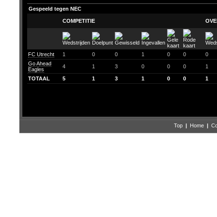
Gespeeld tegen NEC
COMPETITIE
OVE
FC Utrecht
1
0
0
1
0
0
0
Go Ahead
4
1
3
0
0
0
1
Eagles
TOTAAL
5
1
3
1
0
0
1
Top
|
Home
|
Co