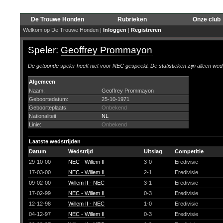
De Trouwe Honden
Rubrieken
Onze club
Welkom op De Trouwe Honden |
Inloggen
|
Registreren
Speler:
Geoffrey Prommayon
De getoonde speler heeft niet voor NEC gespeeld. De statistieken zijn alleen wed
Algemeen
Naam:
Geoffrey Prommayon
Geboortedatum:
25-10-1971
Geboorteplaats:
Onbekend
Nationaliteit:
NL
Linie:
Onbekend
Laatste wedstrijden
Datum
Wedstrijd
Uitslag
Competitie
29-10-00
NEC - Willem II
3-0
Eredivisie
17-03-00
NEC - Willem II
2-1
Eredivisie
09-02-00
Willem II - NEC
3-1
Eredivisie
17-02-99
NEC - Willem II
0-3
Eredivisie
12-12-98
Willem II - NEC
1-0
Eredivisie
04-12-97
NEC - Willem II
0-3
Eredivisie