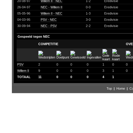
20-08-97
Willem II - NEC
1-2
Eredivisie
26-04-97
NEC - Willem II
0-0
Eredivisie
05-05-96
Willem II - NEC
1-3
Eredivisie
04-03-95
PSV - NEC
3-0
Eredivisie
30-09-94
NEC - PSV
2-2
Eredivisie
Gespeeld tegen NEC
COMPETITIE
OVE
PSV
2
0
0
0
1
0
0
Willem II
9
0
0
0
3
1
0
TOTAAL
11
0
0
0
4
1
Top
|
Home
|
Co