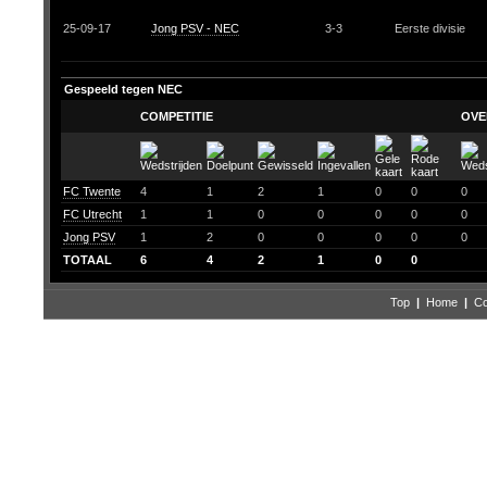
25-09-17
Jong PSV - NEC
3-3
Eerste divisie
Gespeeld tegen NEC
COMPETITIE
OVE
FC Twente
4
1
2
1
0
0
0
FC Utrecht
1
1
0
0
0
0
0
Jong PSV
1
2
0
0
0
0
0
TOTAAL
6
4
2
1
0
0
Top
|
Home
|
Co