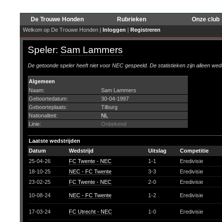
De Trouwe Honden
Rubrieken
Onze club
Welkom op De Trouwe Honden |
Inloggen
|
Registreren
Speler:
Sam Lammers
De getoonde speler heeft niet voor NEC gespeeld. De statistieken zijn alleen wed
Algemeen
Naam:
Sam Lammers
Geboortedatum:
30-04-1997
Geboorteplaats:
Tilburg
Nationaliteit:
NL
Linie:
Onbekend
Laatste wedstrijden
Datum
Wedstrijd
Uitslag
Competitie
25-04-26
FC Twente - NEC
1-1
Eredivisie
18-10-25
NEC - FC Twente
3-3
Eredivisie
23-02-25
FC Twente - NEC
2-0
Eredivisie
10-08-24
NEC - FC Twente
1-2
Eredivisie
17-03-24
FC Utrecht - NEC
1-0
Eredivisie