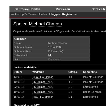
De Trouwe Honden
Rubrieken
Onze club
Welkom op De Trouwe Honden |
Inloggen
|
Registreren
Speler:
Michael Chacon
De getoonde speler heeft niet voor NEC gespeeld. De statistieken zijn alleen wed
Algemeen
Naam:
Michael Chacon
Geboortedatum:
11-04-1994
Geboorteplaats:
Palmira (Col)
Nationaliteit:
NL
Linie:
Onbekend
Laatste wedstrijden
Datum
Wedstrijd
Uitslag
Competitie
13-05-18
NEC - FC Emmen
4-1
Play off: 2e ronde
10-05-18
FC Emmen - NEC
4-0
Play off: 2e ronde
02-02-18
FC Emmen - NEC
1-0
Eerste divisie
19-09-17
FC Emmen - NEC
1-3
Beker: 1e ronde
15-09-17
NEC - FC Emmen
1-1
Eerste divisie
Gespeeld tegen NEC