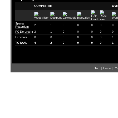
COMPETITIE
OVE
Sparta
2
1
0
0
0
0
0
Rotterdam
FC Dordrecht
2
1
0
0
0
0
0
Excelsior
0
0
0
0
0
0
1
TOTAAL
4
2
0
0
0
0
1
Top
|
Home
|
Co