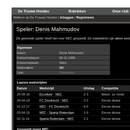
De Trouwe Honden
Rubrieken
Onze club
Welkom op De Trouwe Honden |
Inloggen
|
Registreren
Speler:
Denis Mahmudov
De getoonde speler heeft niet voor NEC gespeeld. De statistieken zijn alleen wed
Algemeen
Naam:
Denis Mahmudov
Geboortedatum:
06-11-1989
Geboorteplaats:
Veles
Nationaliteit:
MK
Linie:
Onbekend
Laatste wedstrijden
Datum
Wedstrijd
Uitslag
Competitie
25-09-18
Excelsior - NEC
2-3
Beker: 1e ronde
28-04-18
FC Dordrecht - NEC
3-3
Eerste divisie
01-12-17
NEC - FC Dordrecht
6-0
Eerste divisie
03-04-15
NEC - Sparta Rotterdam
1-0
Eerste divisie
02-11-14
Sparta Rotterdam - NEC
2-2
Eerste divisie
Gespeeld tegen NEC