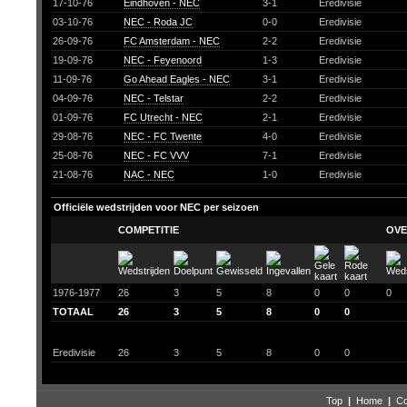
17-10-76
Eindhoven - NEC
3-1
Eredivisie
03-10-76
NEC - Roda JC
0-0
Eredivisie
26-09-76
FC Amsterdam - NEC
2-2
Eredivisie
19-09-76
NEC - Feyenoord
1-3
Eredivisie
11-09-76
Go Ahead Eagles - NEC
3-1
Eredivisie
04-09-76
NEC - Telstar
2-2
Eredivisie
01-09-76
FC Utrecht - NEC
2-1
Eredivisie
29-08-76
NEC - FC Twente
4-0
Eredivisie
25-08-76
NEC - FC VVV
7-1
Eredivisie
21-08-76
NAC - NEC
1-0
Eredivisie
Officiële wedstrijden voor NEC per seizoen
COMPETITIE
OVE
1976-1977
26
3
5
8
0
0
0
TOTAAL
26
3
5
8
0
0
Eredivisie
26
3
5
8
0
0
Top
|
Home
|
Co