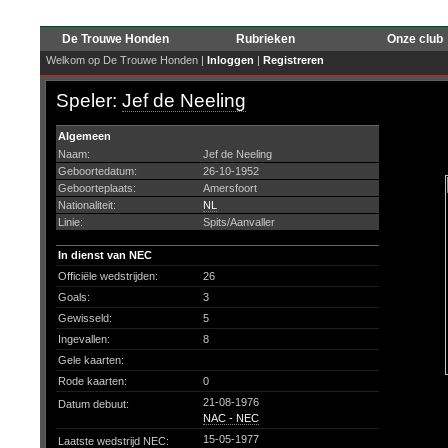
De Trouwe Honden
Rubrieken
Onze club
Welkom op De Trouwe Honden |
Inloggen
|
Registreren
Speler:
Jef de Neeling
Algemeen
Naam:
Jef de Neeling
Geboortedatum:
26-10-1952
Geboorteplaats:
Amersfoort
Nationaliteit:
NL
Linie:
Spits/Aanvaller
In dienst van NEC
Officiële wedstrijden:
26
Goals:
3
Gewisseld:
5
Ingevallen:
8
Gele kaarten:
Rode kaarten:
0
21-08-1976
Datum debuut:
NAC - NEC
15-05-1977
Laatste wedstrijd NEC: