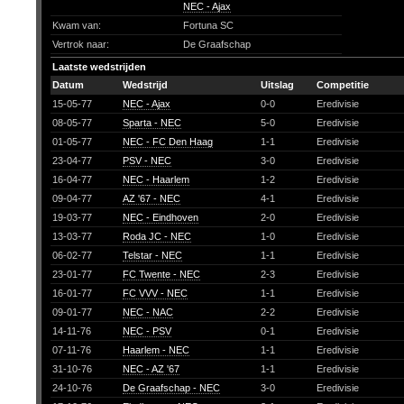
NEC - Ajax
Kwam van:
Fortuna SC
Vertrok naar:
De Graafschap
Laatste wedstrijden
Datum
Wedstrijd
Uitslag
Competitie
15-05-77
NEC - Ajax
0-0
Eredivisie
08-05-77
Sparta - NEC
5-0
Eredivisie
01-05-77
NEC - FC Den Haag
1-1
Eredivisie
23-04-77
PSV - NEC
3-0
Eredivisie
16-04-77
NEC - Haarlem
1-2
Eredivisie
09-04-77
AZ '67 - NEC
4-1
Eredivisie
19-03-77
NEC - Eindhoven
2-0
Eredivisie
13-03-77
Roda JC - NEC
1-0
Eredivisie
06-02-77
Telstar - NEC
1-1
Eredivisie
23-01-77
FC Twente - NEC
2-3
Eredivisie
16-01-77
FC VVV - NEC
1-1
Eredivisie
09-01-77
NEC - NAC
2-2
Eredivisie
14-11-76
NEC - PSV
0-1
Eredivisie
07-11-76
Haarlem - NEC
1-1
Eredivisie
31-10-76
NEC - AZ '67
1-1
Eredivisie
24-10-76
De Graafschap - NEC
3-0
Eredivisie