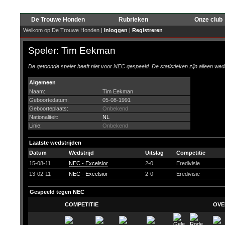
De Trouwe Honden
Rubrieken
Onze club
Welkom op De Trouwe Honden |
Inloggen
|
Registreren
Speler:
Tim Eekman
De getoonde speler heeft niet voor NEC gespeeld. De statistieken zijn alleen wed
Algemeen
Naam:
Tim Eekman
Geboortedatum:
05-08-1991
Geboorteplaats:
Onbekend
Nationaliteit:
NL
Linie:
Onbekend
Laatste wedstrijden
Datum
Wedstrijd
Uitslag
Competitie
15-08-11
NEC - Excelsior
2-0
Eredivisie
13-02-11
NEC - Excelsior
2-0
Eredivisie
Gespeeld tegen NEC
COMPETITIE
OVE