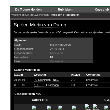
De Trouwe Honden
Rubrieken
Onze club
Welkom op De Trouwe Honden |
Inloggen
|
Registreren
Speler:
Martin van Duren
De getoonde speler heeft niet voor NEC gespeeld. De statistieken zijn alleen wed
Algemeen
Naam:
Martin van Duren
Geboortedatum:
27-10-1964
Geboorteplaats:
Onbekend
Nationaliteit:
NL
Linie:
Onbekend
Laatste wedstrijden
Datum
Wedstrijd
Uitslag
Competitie
21-05-91
FC Groningen - NEC
2-1
Eredivisie
08-12-90
NEC - FC Groningen
0-3
Eredivisie
Gespeeld tegen NEC
COMPETITIE
OVE