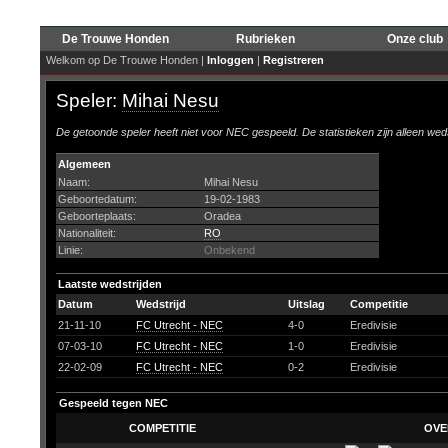
De Trouwe Honden
Rubrieken
Onze club
Welkom op De Trouwe Honden |
Inloggen
|
Registreren
Speler:
Mihai Nesu
De getoonde speler heeft niet voor NEC gespeeld. De statistieken zijn alleen wed
Algemeen
Naam:
Mihai Nesu
Geboortedatum:
19-02-1983
Geboorteplaats:
Oradea
Nationaliteit:
RO
Linie:
Onbekend
Laatste wedstrijden
Datum
Wedstrijd
Uitslag
Competitie
21-11-10
FC Utrecht - NEC
4-0
Eredivisie
07-03-10
FC Utrecht - NEC
1-0
Eredivisie
22-02-09
FC Utrecht - NEC
0-2
Eredivisie
Gespeeld tegen NEC
COMPETITIE
OVE