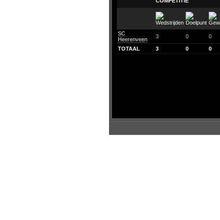
COMPETITIE
SC
3
0
0
Heerenveen
TOTAAL
3
0
0