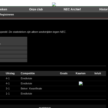
ieken
Onze club
NEC Archief
Histo
Registreren
peeld. De statistieken zijn alleen wedstrijden tegen NEC.
v
Uitslag
Competitie
Goals
Kaarten
In/uit
4-1
Eredivisie
4-1
Eredivisie
3-1
Beker: Kwartfinale
1-1
Eredivisie