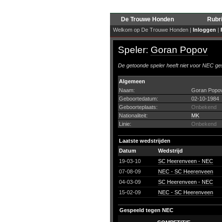
De Trouwe Honden
Rubr
Welkom op De Trouwe Honden |
Inloggen
|
Speler:
Goran Popov
De getoonde speler heeft niet voor NEC ges
Algemeen
Naam:
Goran Popo
Geboortedatum:
02-10-1984
Geboorteplaats:
Onbekend
Nationaliteit:
MK
Linie:
Onbekend
Laatste wedstrijden
Datum
Wedstrijd
19-03-10
SC Heerenveen - NEC
07-08-09
NEC - SC Heerenveen
04-03-09
SC Heerenveen - NEC
15-02-09
NEC - SC Heerenveen
Gespeeld tegen NEC