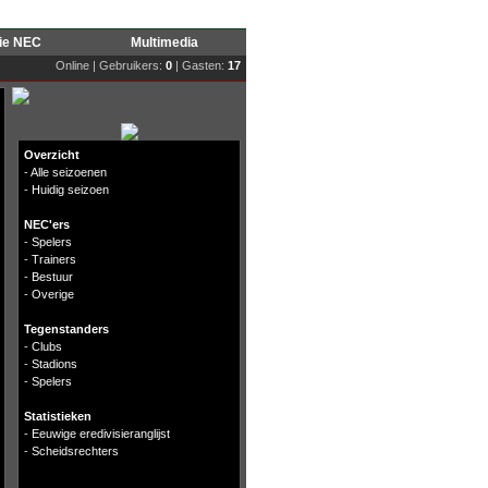
rie NEC
Multimedia
Online | Gebruikers:
0
| Gasten:
17
Overzicht
-
Alle seizoenen
-
Huidig seizoen
NEC'ers
-
Spelers
-
Trainers
-
Bestuur
-
Overige
Tegenstanders
-
Clubs
-
Stadions
-
Spelers
Statistieken
-
Eeuwige eredivisieranglijst
-
Scheidsrechters