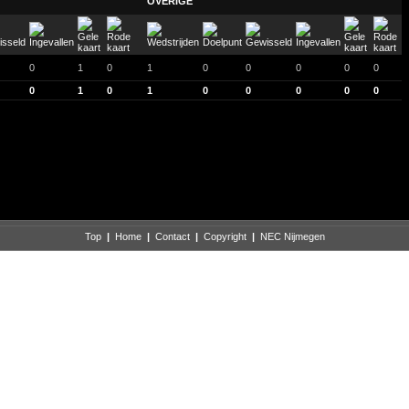
OVERIGE
0
1
0
1
0
0
0
0
0
0
1
0
1
0
0
0
0
0
Top
|
Home
|
Contact
|
Copyright
|
NEC Nijmegen