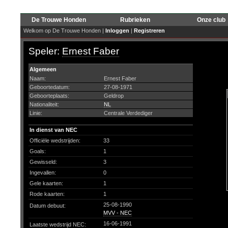
De Trouwe Honden
Rubrieken
Onze club
Welkom op De Trouwe Honden |
Inloggen
|
Registreren
Speler:
Ernest Faber
Algemeen
Naam:
Ernest Faber
Geboortedatum:
27-08-1971
Geboorteplaats:
Geldrop
Nationaliteit:
NL
Linie:
Centrale Verdediger
In dienst van NEC
Officiële wedstrijden:
33
Goals:
1
Gewisseld:
3
Ingevallen:
0
Gele kaarten:
1
Rode kaarten:
1
25-08-1990
Datum debuut:
MVV - NEC
16-06-1991
Laatste wedstrijd NEC: