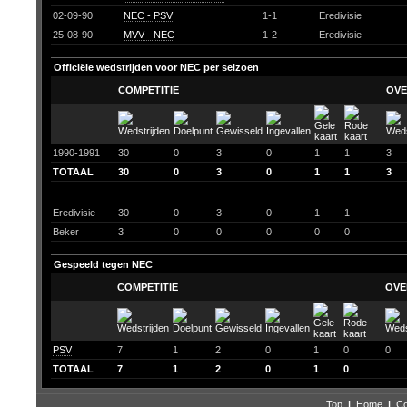
02-09-90
NEC - PSV
1-1
Eredivisie
25-08-90
MVV - NEC
1-2
Eredivisie
Officiële wedstrijden voor NEC per seizoen
COMPETITIE
OVE
1990-1991
30
0
3
0
1
1
3
TOTAAL
30
0
3
0
1
1
3
Eredivisie
30
0
3
0
1
1
Beker
3
0
0
0
0
0
Gespeeld tegen NEC
COMPETITIE
OVE
PSV
7
1
2
0
1
0
0
TOTAAL
7
1
2
0
1
0
Top
|
Home
|
Co