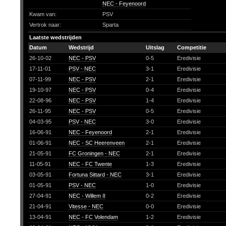
NEC - Feyenoord
Kwam van:
PSV
Vertrok naar:
Sparta
Laatste wedstrijden
Datum
Wedstrijd
Uitslag
Competitie
26-10-02
NEC - PSV
0-5
Eredivisie
17-11-01
PSV - NEC
3-1
Eredivisie
07-11-99
NEC - PSV
2-1
Eredivisie
19-10-97
NEC - PSV
0-4
Eredivisie
22-08-96
NEC - PSV
1-4
Eredivisie
26-11-95
NEC - PSV
0-5
Eredivisie
04-03-95
PSV - NEC
3-0
Eredivisie
16-06-91
NEC - Feyenoord
2-1
Eredivisie
01-06-91
NEC - SC Heerenveen
2-1
Eredivisie
21-05-91
FC Groningen - NEC
2-1
Eredivisie
11-05-91
NEC - FC Twente
1-3
Eredivisie
03-05-91
Fortuna Sittard - NEC
3-1
Eredivisie
01-05-91
PSV - NEC
1-0
Eredivisie
27-04-91
NEC - Willem II
0-2
Eredivisie
21-04-91
Vitesse - NEC
0-0
Eredivisie
13-04-91
NEC - FC Volendam
1-2
Eredivisie