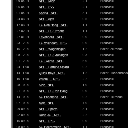
09-04-91
NEC - MVV
2-1
Eredivisie
06-04-91
NEC - SVV
2-1
Eredivisie
01-04-91
Sparta - NEC
3-1
Eredivisie
24-03-91
NEC - Ajax
0-5
Eredivisie
17-03-91
FC Den Haag - NEC
1-1
Eredivisie
27-02-91
NEC - FC Utrecht
1-1
Eredivisie
27-01-91
Feyenoord - NEC
0-0
Eredivisie
23-12-90
FC Volendam - NEC
0-0
Eredivisie
15-12-90
NEC - Wageningen
1-2
Beker: 2e ronde
08-12-90
NEC - FC Groningen
0-3
Eredivisie
01-12-90
FC Twente - NEC
5-0
Eredivisie
24-11-90
NEC - Fortuna Sittard
0-2
Eredivisie
14-11-90
Quick Boys - NEC
1-2
Beker: Tussenron
10-11-90
Willem II - NEC
2-2
Eredivisie
28-10-90
SVV - NEC
1-0
Eredivisie
21-10-90
NEC - FC Den Haag
0-0
Eredivisie
14-10-90
SC Enschede - NEC
0-2
Beker: 1e ronde
07-10-90
Ajax - NEC
7-0
Eredivisie
29-09-90
NEC - Sparta
3-1
Eredivisie
22-09-90
Roda JC - NEC
2-2
Eredivisie
15-09-90
NEC - RKC
0-0
Eredivisie
08-09-90
SC Heerenveen - NEC
1-1
Eredivisie