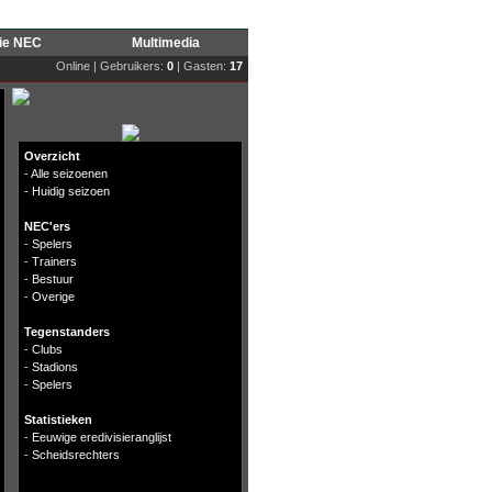
rie NEC
Multimedia
Online | Gebruikers:
0
| Gasten:
17
Overzicht
-
Alle seizoenen
-
Huidig seizoen
NEC'ers
-
Spelers
-
Trainers
-
Bestuur
-
Overige
Tegenstanders
-
Clubs
-
Stadions
-
Spelers
Statistieken
-
Eeuwige eredivisieranglijst
-
Scheidsrechters