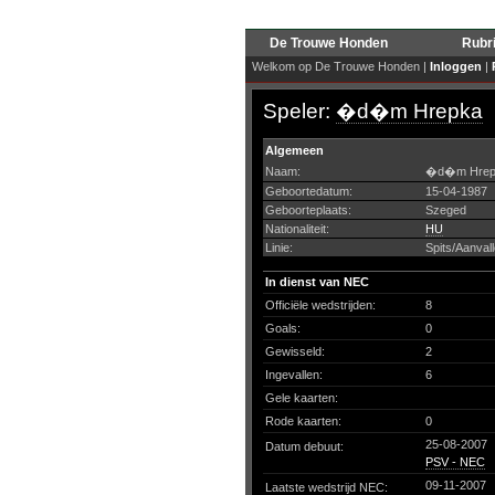
De Trouwe Honden
Rubr
Welkom op De Trouwe Honden |
Inloggen
|
Speler:
�d�m Hrepka
Algemeen
Naam:
�d�m Hrep
Geboortedatum:
15-04-1987
Geboorteplaats:
Szeged
Nationaliteit:
HU
Linie:
Spits/Aanvall
In dienst van NEC
Officiële wedstrijden:
8
Goals:
0
Gewisseld:
2
Ingevallen:
6
Gele kaarten:
Rode kaarten:
0
25-08-2007
Datum debuut:
PSV - NEC
09-11-2007
Laatste wedstrijd NEC: