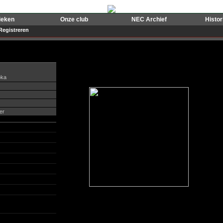
ieken
Onze club
NEC Archief
Histo
Registreren
ka
er