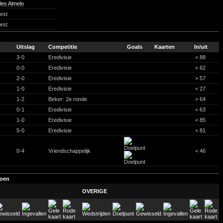
les Almelo
est
est
Uitslag
Competitie
Goals
Kaarten
In/uit
3-0
Eredivisie
< 88
0-0
Eredivisie
< 62
2-0
Eredivisie
> 57
1-0
Eredivisie
< 27
1-2
Beker: 2e ronde
> 64
0-1
Eredivisie
< 63
1-0
Eredivisie
< 85
5-0
Eredivisie
< 81
0-4
Vriendschappelijk
< 46
zoen
OVERIGE