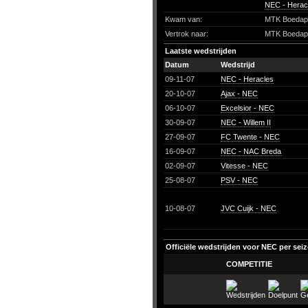
NEC - Herac
Kwam van:
MTK Boedap
Vertrok naar:
MTK Boedap
Laatste wedstrijden
Datum
Wedstrijd
09-11-07
NEC - Heracles
20-10-07
Ajax - NEC
06-10-07
Excelsior - NEC
30-09-07
NEC - Willem II
27-09-07
FC Twente - NEC
16-09-07
NEC - NAC Breda
02-09-07
Vitesse - NEC
25-08-07
PSV - NEC
10-08-07
JVC Cuijk - NEC
Officiële wedstrijden voor NEC per sei
COMPETITIE