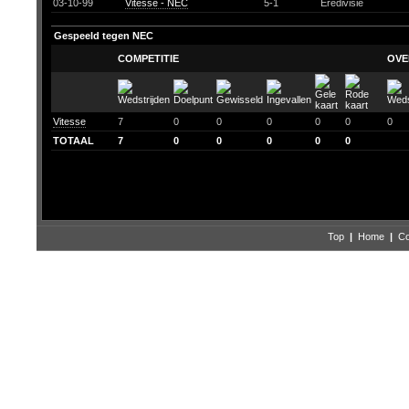
03-10-99
Vitesse - NEC
5-1
Eredivisie
Gespeeld tegen NEC
COMPETITIE
OVE
Vitesse
7
0
0
0
0
0
0
TOTAAL
7
0
0
0
0
0
Top
|
Home
|
Co