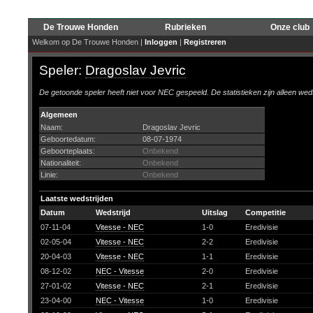
De Trouwe Honden
Rubrieken
Onze club
Welkom op De Trouwe Honden |
Inloggen
|
Registreren
Speler:
Dragoslav Jevric
De getoonde speler heeft niet voor NEC gespeeld. De statistieken zijn alleen wed
Algemeen
Naam:
Dragoslav Jevric
Geboortedatum:
08-07-1974
Geboorteplaats:
Onbekend
Nationaliteit:
Onbekend
Linie:
Onbekend
Laatste wedstrijden
Datum
Wedstrijd
Uitslag
Competitie
07-11-04
Vitesse - NEC
1-0
Eredivisie
02-05-04
Vitesse - NEC
2-2
Eredivisie
20-04-03
Vitesse - NEC
1-1
Eredivisie
08-12-02
NEC - Vitesse
2-0
Eredivisie
27-01-02
Vitesse - NEC
2-1
Eredivisie
23-04-00
NEC - Vitesse
1-0
Eredivisie