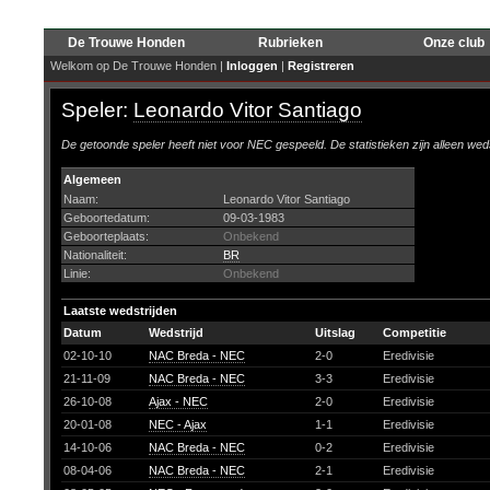
De Trouwe Honden
Rubrieken
Onze club
Welkom op De Trouwe Honden |
Inloggen
|
Registreren
Speler:
Leonardo Vitor Santiago
De getoonde speler heeft niet voor NEC gespeeld. De statistieken zijn alleen wed
Algemeen
Naam:
Leonardo Vitor Santiago
Geboortedatum:
09-03-1983
Geboorteplaats:
Onbekend
Nationaliteit:
BR
Linie:
Onbekend
Laatste wedstrijden
Datum
Wedstrijd
Uitslag
Competitie
02-10-10
NAC Breda - NEC
2-0
Eredivisie
21-11-09
NAC Breda - NEC
3-3
Eredivisie
26-10-08
Ajax - NEC
2-0
Eredivisie
20-01-08
NEC - Ajax
1-1
Eredivisie
14-10-06
NAC Breda - NEC
0-2
Eredivisie
08-04-06
NAC Breda - NEC
2-1
Eredivisie