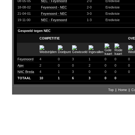
08-05-05
NEC - Feyenoord
2-0
Eredivisie
18-08-02
Feyenoord - NEC
2-0
Eredivisie
21-04-01
Feyenoord - NEC
3-0
Eredivisie
19-11-00
NEC - Feyenoord
1-3
Eredivisie
Gespeeld tegen NEC
COMPETITIE
OVE
Feyenoord
4
0
3
1
0
0
0
Ajax
2
0
0
2
0
0
0
NAC Breda
4
1
3
0
0
0
0
TOTAAL
10
1
6
3
0
0
Top
|
Home
|
Co