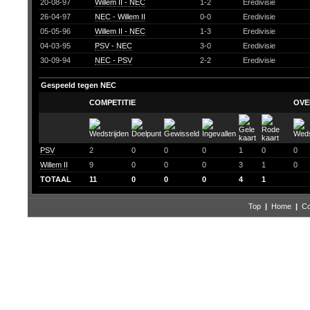
20-08-97
Willem II - NEC
1-2
Eredivisie
26-04-97
NEC - Willem II
0-0
Eredivisie
05-05-96
Willem II - NEC
1-3
Eredivisie
04-03-95
PSV - NEC
3-0
Eredivisie
30-09-94
NEC - PSV
2-2
Eredivisie
Gespeeld tegen NEC
COMPETITIE
OVE
PSV
2
0
0
0
1
0
0
Willem II
9
0
0
0
3
1
0
TOTAAL
11
0
0
0
4
1
Top
|
Home
|
Co