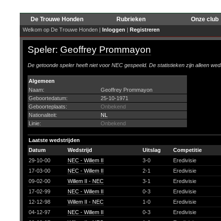
De Trouwe Honden
Rubrieken
Onze club
Welkom op De Trouwe Honden |
Inloggen
|
Registreren
Speler:
Geoffrey Prommayon
De getoonde speler heeft niet voor NEC gespeeld. De statistieken zijn alleen wed
Algemeen
Naam:
Geoffrey Prommayon
Geboortedatum:
25-10-1971
Geboorteplaats:
Onbekend
Nationaliteit:
NL
Linie:
Onbekend
Laatste wedstrijden
Datum
Wedstrijd
Uitslag
Competitie
29-10-00
NEC - Willem II
3-0
Eredivisie
17-03-00
NEC - Willem II
2-1
Eredivisie
09-02-00
Willem II - NEC
3-1
Eredivisie
17-02-99
NEC - Willem II
0-3
Eredivisie
12-12-98
Willem II - NEC
1-0
Eredivisie
04-12-97
NEC - Willem II
0-3
Eredivisie