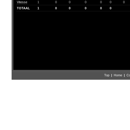
Vitesse
1
0
0
0
0
0
0
TOTAAL
1
0
0
0
0
0
Top
|
Home
|
Co