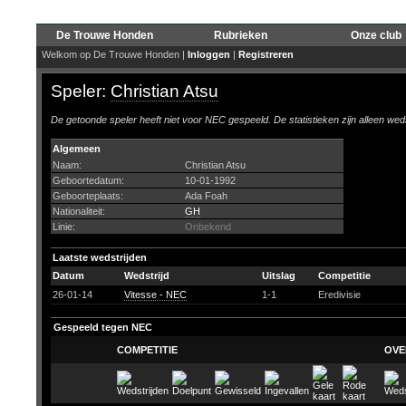
De Trouwe Honden
Rubrieken
Onze club
Welkom op De Trouwe Honden |
Inloggen
|
Registreren
Speler:
Christian Atsu
De getoonde speler heeft niet voor NEC gespeeld. De statistieken zijn alleen wed
Algemeen
Naam:
Christian Atsu
Geboortedatum:
10-01-1992
Geboorteplaats:
Ada Foah
Nationaliteit:
GH
Linie:
Onbekend
Laatste wedstrijden
Datum
Wedstrijd
Uitslag
Competitie
26-01-14
Vitesse - NEC
1-1
Eredivisie
Gespeeld tegen NEC
COMPETITIE
OVE