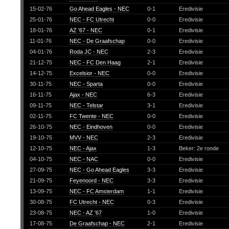
15-02-76
Go Ahead Eagles - NEC
0-1
Eredivisie
25-01-76
NEC - FC Utrecht
0-0
Eredivisie
18-01-76
AZ '67 - NEC
0-1
Eredivisie
11-01-76
NEC - De Graafschap
0-0
Eredivisie
04-01-76
Roda JC - NEC
2-3
Eredivisie
21-12-75
NEC - FC Den Haag
2-1
Eredivisie
14-12-75
Excelsior - NEC
0-0
Eredivisie
30-11-75
NEC - Sparta
0-0
Eredivisie
16-11-75
Ajax - NEC
6-3
Eredivisie
09-11-75
NEC - Telstar
3-1
Eredivisie
02-11-75
FC Twente - NEC
0-0
Eredivisie
26-10-75
NEC - Eindhoven
0-0
Eredivisie
19-10-75
MVV - NEC
2-3
Eredivisie
12-10-75
NEC - Ajax
1-3
Beker: 2e ronde
04-10-75
NEC - NAC
0-0
Eredivisie
27-09-75
NEC - Go Ahead Eagles
3-3
Eredivisie
21-09-75
Feyenoord - NEC
3-3
Eredivisie
13-09-75
NEC - FC Amsterdam
1-1
Eredivisie
30-08-75
FC Utrecht - NEC
0-3
Eredivisie
23-08-75
NEC - AZ '67
1-0
Eredivisie
17-08-75
De Graafschap - NEC
2-1
Eredivisie