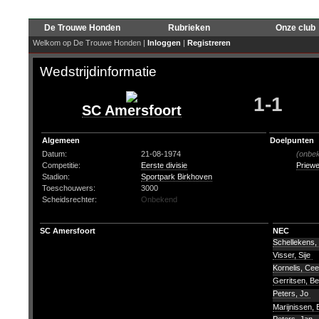
De Trouwe Honden
Rubrieken
Onze club
Welkom op De Trouwe Honden |
Inloggen
|
Registreren
Wedstrijdinformatie
1-1
SC Amersfoort
Algemeen
Doelpunten
Datum:
21-08-1974
(onbe
Competitie:
Eerste divisie
Priewe
Stadion:
Sportpark Birkhoven
Toeschouwers:
3000
Scheidsrechter:
Onbekend
SC Amersfoort
NEC
Schellekens,
Visser, Sije
Kornelis, Ce
Gerritsen, B
Peters, Jo
Marijnissen