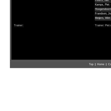
Peters, Jan
Kamps, Piet
Hoogendoorn
Frandsen, J
Meijers, Wim
Trainer:
Trainer: Piet
Top
|
Home
|
Co