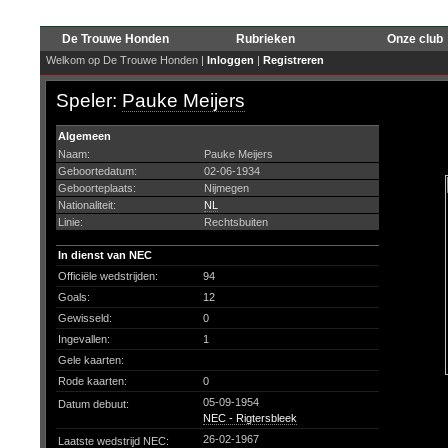
De Trouwe Honden
Rubrieken
Onze club
Welkom op De Trouwe Honden |
Inloggen
|
Registreren
Speler:
Pauke Meijers
Algemeen
Naam:
Pauke Meijers
Geboortedatum:
02-06-1934
Geboorteplaats:
Nijmegen
Nationaliteit:
NL
Linie:
Rechtsbuiten
In dienst van NEC
Officiële wedstrijden:
94
Goals:
12
Gewisseld:
0
Ingevallen:
1
Gele kaarten:
Rode kaarten:
0
05-09-1954
Datum debuut:
NEC - Rigtersbleek
26-02-1967
Laatste wedstrijd NEC: