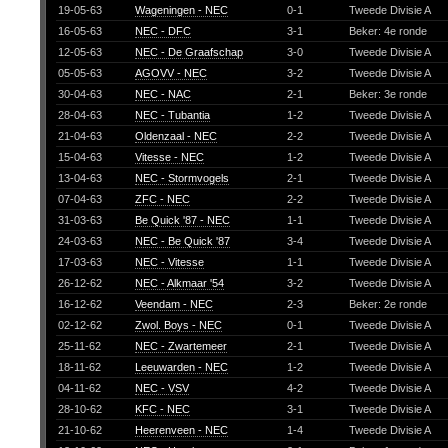
19-05-63
Wageningen - NEC
0-1
Tweede Divisie A
16-05-63
NEC - DFC
3-1
Beker: 4e ronde
12-05-63
NEC - De Graafschap
3-0
Tweede Divisie A
05-05-63
AGOVV - NEC
3-2
Tweede Divisie A
30-04-63
NEC - NAC
2-1
Beker: 3e ronde
28-04-63
NEC - Tubantia
1-2
Tweede Divisie A
21-04-63
Oldenzaal - NEC
2-2
Tweede Divisie A
15-04-63
Vitesse - NEC
1-2
Tweede Divisie A
13-04-63
NEC - Stormvogels
2-1
Tweede Divisie A
07-04-63
ZFC - NEC
2-2
Tweede Divisie A
31-03-63
Be Quick '87 - NEC
1-1
Tweede Divisie A
24-03-63
NEC - Be Quick '87
3-4
Tweede Divisie A
17-03-63
NEC - Vitesse
1-1
Tweede Divisie A
26-12-62
NEC - Alkmaar '54
3-2
Tweede Divisie A
16-12-62
Veendam - NEC
2-3
Beker: 2e ronde
02-12-62
Zwol. Boys - NEC
0-1
Tweede Divisie A
25-11-62
NEC - Zwartemeer
2-1
Tweede Divisie A
18-11-62
Leeuwarden - NEC
1-2
Tweede Divisie A
04-11-62
NEC - VSV
4-2
Tweede Divisie A
28-10-62
KFC - NEC
3-1
Tweede Divisie A
21-10-62
Heerenveen - NEC
1-4
Tweede Divisie A