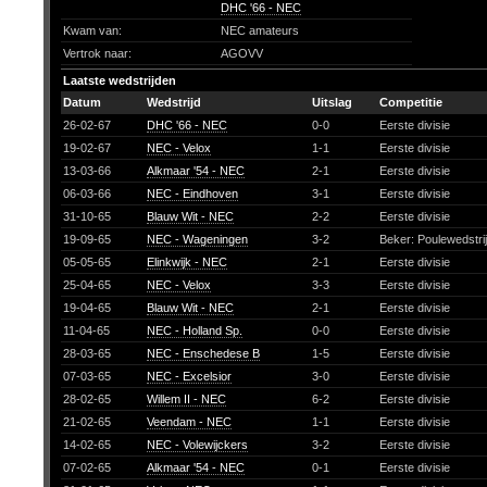
DHC '66 - NEC
Kwam van:
NEC amateurs
Vertrok naar:
AGOVV
Laatste wedstrijden
Datum
Wedstrijd
Uitslag
Competitie
26-02-67
DHC '66 - NEC
0-0
Eerste divisie
19-02-67
NEC - Velox
1-1
Eerste divisie
13-03-66
Alkmaar '54 - NEC
2-1
Eerste divisie
06-03-66
NEC - Eindhoven
3-1
Eerste divisie
31-10-65
Blauw Wit - NEC
2-2
Eerste divisie
19-09-65
NEC - Wageningen
3-2
Beker: Poulewedstri
05-05-65
Elinkwijk - NEC
2-1
Eerste divisie
25-04-65
NEC - Velox
3-3
Eerste divisie
19-04-65
Blauw Wit - NEC
2-1
Eerste divisie
11-04-65
NEC - Holland Sp.
0-0
Eerste divisie
28-03-65
NEC - Enschedese B
1-5
Eerste divisie
07-03-65
NEC - Excelsior
3-0
Eerste divisie
28-02-65
Willem II - NEC
6-2
Eerste divisie
21-02-65
Veendam - NEC
1-1
Eerste divisie
14-02-65
NEC - Volewijckers
3-2
Eerste divisie
07-02-65
Alkmaar '54 - NEC
0-1
Eerste divisie