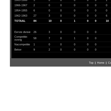
1965-1966
3
0
0
0
0
0
1
1966-1967
2
0
0
0
0
0
0
1954-1955
6
0
0
0
0
0
0
1962-1963
27
3
0
0
0
0
6
TOTAAL
84
10
0
1
0
0
10
Eerste divisie
26
3
0
0
0
0
Competitie:
58
7
0
1
0
0
overig
Nacompetitie
1
0
0
0
0
0
Beker
9
2
0
0
0
0
Top
|
Home
|
Co