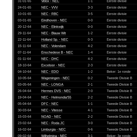
31-01-65
Velox - NEC
1-1
Eerste divisie
24-01-65
NEC - VVV
3-3
Eerste divisie
10-01-65
NEC - RBC
3-5
Eerste divisie
03-01-65
Eindhoven - NEC
0-0
Eerste divisie
20-12-64
NEC - Elinkwijk
0-0
Eerste divisie
29-11-64
NEC - Blauw Wit
1-2
Eerste divisie
22-11-64
Holland Sp. - NEC
0-3
Eerste divisie
15-11-64
NEC - Volendam
4-2
Eerste divisie
07-11-64
Enschedese B - NEC
1-4
Eerste divisie
01-11-64
NEC - DHC
4-2
Eerste divisie
18-10-64
Excelsior - NEC
2-3
Eerste divisie
04-10-64
NEC - EDO
1-2
Beker: 1e ronde
10-05-64
Wageningen - NEC
0-2
Tweede Divisie B
03-05-64
NEC - LONGA
2-1
Tweede Divisie B
26-04-64
Hermes DVS - NEC
2-0
Tweede Divisie B
19-04-64
NEC - Helmondia'55
2-2
Tweede Divisie B
05-04-64
DFC - NEC
1-1
Tweede Divisie B
30-03-64
NEC - Vitesse
4-1
Tweede Divisie B
15-03-64
NOAD - NEC
2-2
Tweede Divisie B
23-02-64
NEC - Roda JC
3-0
Tweede Divisie B
16-02-64
Limburgia - NEC
0-6
Tweede Divisie B
09-02-64
Wilhelmina - NEC
3-1
Beker: 3e ronde