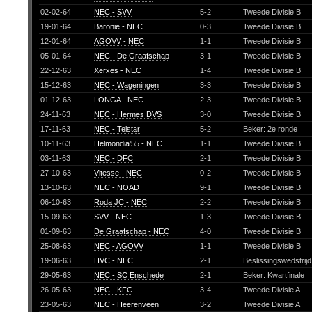
02-02-64
NEC - SVV
5-2
Tweede Divisie B
19-01-64
Baronie - NEC
0-3
Tweede Divisie B
12-01-64
AGOVV - NEC
1-1
Tweede Divisie B
05-01-64
NEC - De Graafschap
3-1
Tweede Divisie B
22-12-63
Xerxes - NEC
1-4
Tweede Divisie B
15-12-63
NEC - Wageningen
3-3
Tweede Divisie B
01-12-63
LONGA - NEC
2-3
Tweede Divisie B
24-11-63
NEC - Hermes DVS
3-0
Tweede Divisie B
17-11-63
NEC - Telstar
5-2
Beker: 2e ronde
10-11-63
Helmondia'55 - NEC
1-1
Tweede Divisie B
03-11-63
NEC - DFC
2-1
Tweede Divisie B
27-10-63
Vitesse - NEC
0-2
Tweede Divisie B
13-10-63
NEC - NOAD
9-1
Tweede Divisie B
06-10-63
Roda JC - NEC
2-2
Tweede Divisie B
15-09-63
SVV - NEC
1-3
Tweede Divisie B
01-09-63
De Graafschap - NEC
4-0
Tweede Divisie B
25-08-63
NEC - AGOVV
1-1
Tweede Divisie B
19-06-63
HVC - NEC
2-1
Beslissingswedstrij
29-05-63
NEC - SC Enschede
2-1
Beker: Kwartfinale
26-05-63
NEC - KFC
3-4
Tweede Divisie A
23-05-63
NEC - Heerenveen
3-2
Tweede Divisie A