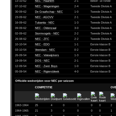
13-10-62
NEC - Haarlem
2-1
Beker: 1e ronde
07-10-62
NEC - Wageningen
2-4
Tweede Divisie A
30-09-62
De Graafschap - NEC
1-0
Tweede Divisie A
23-09-62
NEC - AGOVV
2-1
Tweede Divisie A
16-09-62
Tubantia - NEC
1-3
Tweede Divisie A
09-09-62
NEC - Oldenzaal
3-0
Tweede Divisie A
02-09-62
Stormvogels - NEC
2-2
Tweede Divisie A
26-08-62
NEC - ZFC
2-2
Tweede Divisie A
10-10-54
NEC - EDO
1-1
Eerste klasse B
03-10-54
Veendam - NEC
0-2
Eerste klasse B
26-09-54
NEC - Volewijckers
1-3
Eerste klasse B
19-09-54
DOS - NEC
2-1
Eerste klasse B
12-09-54
NEC - Zwol. Boys
1-0
Eerste klasse B
05-09-54
NEC - Rigtersbleek
4-0
Eerste klasse B
Officiële wedstrijden voor NEC per seizoen
COMPETITIE
OV
1963-1964
25
4
0
1
0
0
2
1964-1965
21
3
0
0
0
0
1