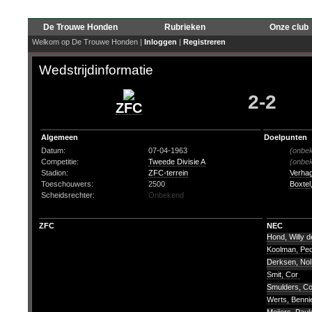
De Trouwe Honden
Rubrieken
Onze club
Welkom op De Trouwe Honden |
Inloggen
|
Registreren
Wedstrijdinformatie
2-2
ZFC
Algemeen
Doelpunten
Datum:
07-04-1963
(onbe
Competitie:
Tweede Divisie A
(onbe
Stadion:
ZFC-terrein
Verha
Toeschouwers:
2500
Boxtel
Scheidsrechter:
Onbekend
ZFC
NEC
Hond, Willy d
Koolman, Pe
Derksen, No
Smit, Cor
Smulders, C
Werts, Benn