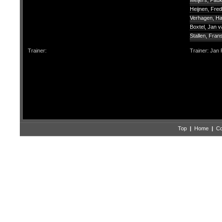
Meijers, Pau
Heijnen, Fre
Verhagen, H
Boxtel, Jan v
Stallen, Fran
Trainer:
Trainer: Ja
Top
|
Home
|
Co