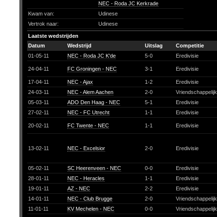
NEC - Roda JC Kerkrade
Kwam van:
Udinese
Vertrok naar:
Udinese
Laatste wedstrijden
Datum
Wedstrijd
Uitslag
Competitie
01-05-11
NEC - Roda JC K'de
5-0
Eredivisie
24-04-11
FC Groningen - NEC
3-1
Eredivisie
17-04-11
NEC - Ajax
1-2
Eredivisie
24-03-11
NEC - Alem Aachen
2-0
Vriendschappelij
05-03-11
ADO Den Haag - NEC
5-1
Eredivisie
27-02-11
NEC - FC Utrecht
1-1
Eredivisie
20-02-11
FC Twente - NEC
1-1
Eredivisie
13-02-11
NEC - Excelsior
2-0
Eredivisie
05-02-11
SC Heerenveen - NEC
0-0
Eredivisie
28-01-11
NEC - Heracles
1-1
Eredivisie
19-01-11
AZ - NEC
2-2
Eredivisie
14-01-11
NEC - Club Brugge
2-0
Vriendschappelij
11-01-11
KV Mechelen - NEC
0-0
Vriendschappelij