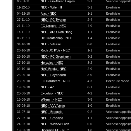
06-01-11
NEC - Go Ahead Eagles
3-1
Vriendschappelij
11-12-10
NEC - Willem II
3-1
Eredivisie
04-12-10
Ajax - NEC
1-1
Eredivisie
27-11-10
NEC - FC Twente
2-4
Eredivisie
21-11-10
FC Utrecht - NEC
4-0
Eredivisie
14-11-10
NEC - ADO Den Haag
1-1
Eredivisie
06-11-10
De Graafschap - NEC
1-4
Eredivisie
31-10-10
NEC - Vitesse
0-0
Eredivisie
26-10-10
Roda JC K'de - NEC
1-1
Eredivisie
23-10-10
NEC - FC Groningen
3-2
Eredivisie
17-10-10
Heracles - NEC
3-2
Eredivisie
02-10-10
NAC Breda - NEC
2-0
Eredivisie
26-09-10
NEC - Feyenoord
3-0
Eredivisie
23-09-10
FC Dordrecht - NEC
4-3
Beker: 3e ronde
19-09-10
NEC - AZ
0-1
Eredivisie
20-08-10
Excelsior - NEC
4-2
Eredivisie
15-08-10
Willem II - NEC
3-5
Eredivisie
07-08-10
NEC - VVV Venlo
1-0
Eredivisie
31-07-10
NEC - Ergotelis
0-2
Vriendschappelij
27-07-10
NEC - Cracovia
1-1
Vriendschappelij
24-07-10
NEC - Widzew Lodz
0-0
Vriendschappelij
19-07-10
Hibernian FC - NEC
1-0
Vriendschappelij