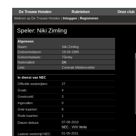
De Trouwe Honden
Rubrieken
Onze club
Welkom op De Trouwe Honden |
Inloggen
|
Registreren
Speler:
Niki Zimling
Algemeen
Naam:
Niki Zimling
Geboortedatum:
19-04-1985
Geboorteplaats:
Tårnby
Nationaliteit:
DK
Linie:
Centrale Middenvelder
In dienst van NEC
Officiële wedstrijden:
27
Goals:
4
Gewisseld:
3
Ingevallen:
0
Gele kaarten:
8
Rode kaarten:
1
07-08-2010
Datum debuut:
NEC - VVV Venlo
01-05-2011
Laatste wedstrijd NEC: