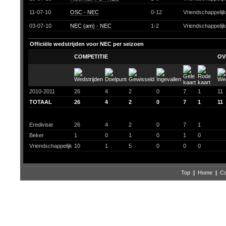
11-07-10
OSC - NEC
0-12
Vriendschappelij
03-07-10
NEC (am) - NEC
1-2
Vriendschappelij
Officiële wedstrijden voor NEC per seizoen
COMPETITIE
OV
2010-2011
26
4
2
0
7
1
11
TOTAAL
26
4
2
0
7
1
11
Eredivisie
26
4
2
0
7
1
Beker
1
0
1
0
1
0
Vriendschappelijk
10
1
5
0
0
0
Top
|
Home
|
Co