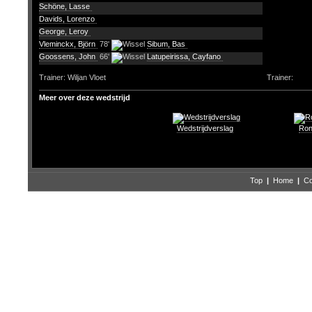
Schöne, Lasse
Davids, Lorenzo
George, Leroy
Vleminckx, Björn
78'
Sibum, Bas
Goossens, John
66'
Latupeirissa, Cayfano
Trainer: Wiljan Vloet
Trainer:
Meer over deze wedstrijd
Wedstrijdverslag
Ron
Top
|
Home
|
Co