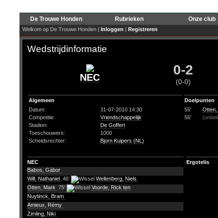
De Trouwe Honden
Rubrieken
Onze club
Welkom op De Trouwe Honden |
Inloggen
|
Registreren
Wedstrijdinformatie
0-2
NEC
(0-0)
Algemeen
Doelpunten
Datum:
31-07-2010 14:30
55'
Otten,
Competitie:
Vriendschappelijk
56'
(onbe
Stadion:
De Goffert
Toeschouwers:
1000
Scheidsrechter:
Bjorn Kuipers (NL)
NEC
Ergotelis
Babos, Gábor
Will, Nathaniel
46'
Wellenberg, Niels
Otten, Mark
75'
Voorde, Rick ten
Nuytinck, Bram
Amieux, Rémy
Zimling, Niki