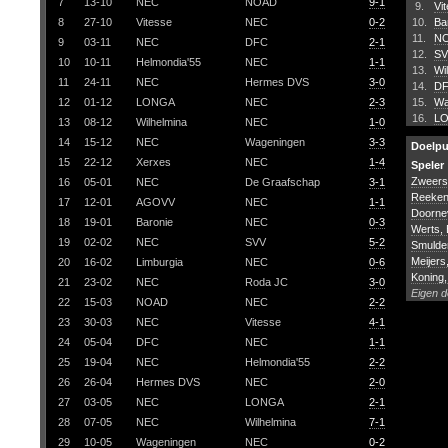
7
13-10
NEC
NOAD
9-1
9.
Vi
8
27-10
Vitesse
NEC
0-2
10.
Ba
11.
N
9
03-11
NEC
DFC
2-1
12.
SV
10
10-11
Helmondia'55
NEC
1-1
13.
Wi
11
24-11
NEC
Hermes DVS
3-0
14.
D
12
01-12
LONGA
NEC
2-3
15.
Wa
16.
L
13
08-12
Wilhelmina
NEC
1-0
14
15-12
NEC
Wageningen
3-3
Doelp
15
22-12
Xerxes
NEC
1-4
Speler
Zweers
16
05-01
NEC
De Graafschap
3-1
Reeken,
17
12-01
AGOVV
NEC
1-1
Doorne
18
19-01
Baronie
NEC
0-3
Werts, 
19
02-02
NEC
SVV
5-2
Smulde
Meijers
20
16-02
Limburgia
NEC
0-6
Koning
21
23-02
NEC
Roda JC
3-0
Eigen d
22
15-03
NOAD
NEC
2-2
23
30-03
NEC
Vitesse
4-1
24
05-04
DFC
NEC
1-1
25
19-04
NEC
Helmondia'55
2-2
26
26-04
Hermes DVS
NEC
2-0
27
03-05
NEC
LONGA
2-1
28
07-05
NEC
Wilhelmina
7-1
29
10-05
Wageningen
NEC
0-2