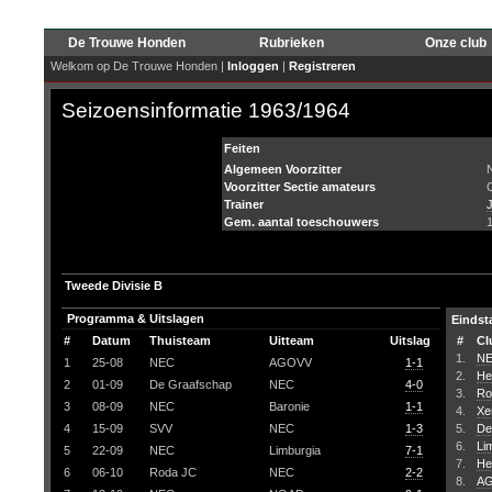
De Trouwe Honden
Rubrieken
Onze club
Welkom op De Trouwe Honden |
Inloggen
|
Registreren
Seizoensinformatie 1963/1964
Feiten
Algemeen Voorzitter
Voorzitter Sectie amateurs
Trainer
Gem. aantal toeschouwers
Tweede Divisie B
Programma & Uitslagen
Eindst
#
Datum
Thuisteam
Uitteam
Uitslag
#
Cl
1.
N
1
25-08
NEC
AGOVV
1-1
2.
He
2
01-09
De Graafschap
NEC
4-0
3.
Ro
3
08-09
NEC
Baronie
1-1
4.
Xe
4
15-09
SVV
NEC
1-3
5.
De
6.
Li
5
22-09
NEC
Limburgia
7-1
7.
He
6
06-10
Roda JC
NEC
2-2
8.
A