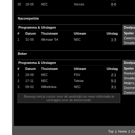
30
18-05
NEC
Xerxes
0-0
Nacompetitie
Programma & Uitslagen
Doelp
Speler
#
Datum
Thuisteam
Uitteam
Uitslag
Zweers
1
31-05
Alkmaar '54
NEC
1-3
Smulde
Beker
Programma & Uitslagen
Doelp
Speler
#
Datum
Thuisteam
Uitteam
Uitslag
Reeken,
1
29-09
NEC
PSV
2-1
Smulde
2
17-11
NEC
Telstar
5-2
Meijers
3
09-02
Wilhelmina
NEC
3-1
Doorne
Zweers
Beweeg met je cursor over de wedstrijd om meer informatie te
verkrijgen over de bekerronde.
Top
|
Home
|
Co