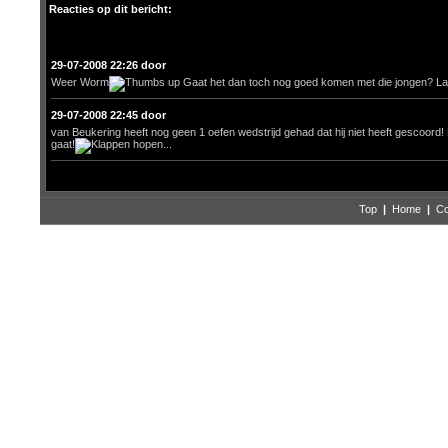
Reacties op dit bericht:
29-07-2008 22:26 door
Weer Worm
Gaat het dan toch nog goed komen met die jongen? La
29-07-2008 22:45 door
van Beukering heeft nog geen 1 oefen wedstrijd gehad dat hij niet heeft gescoord! H
gaat!
hopen...
Top
|
Home
|
Co