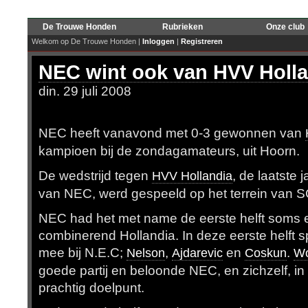
De Trouwe Honden
Rubrieken
Onze club
Welkom op De Trouwe Honden |
Inloggen
|
Registreren
NEC wint ook van HVV Holla
din. 29 juli 2008
NEC heeft vanavond met 0-3 gewonnen van
kampioen bij de zondagamateurs, uit Hoorn.
De wedstrijd tegen
, de laatste
HVV Hollandia
van NEC, werd gespeeld op het terrein van SC
NEC had het met name de eerste helft soms e
combinerend Hollandia. In
deze eerste helft s
mee bij N.E.C;
,
en
.
Nelson
Ajdarevic
Coskun
W
goede partij en beloonde NEC, en zichzelf, i
prachtig doelpunt.