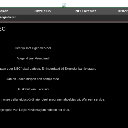
ieken
Onze club
NEC Archief
Histo
Registreren
NEC
Heerlijk met eigen vervoer.
Volgend jaar Veendam?
aan voor NEC” sjaal cadeau. En inderdaad bij Excelsior kan je staan.
Jan en Jacco hielpen een handje mee.
De skihut van Excelsior.
, onze veiligheidscoördinator deelt programmaboekjes uit. Wat een service.
 jongens van Legio Noviomagum hebben het druk.