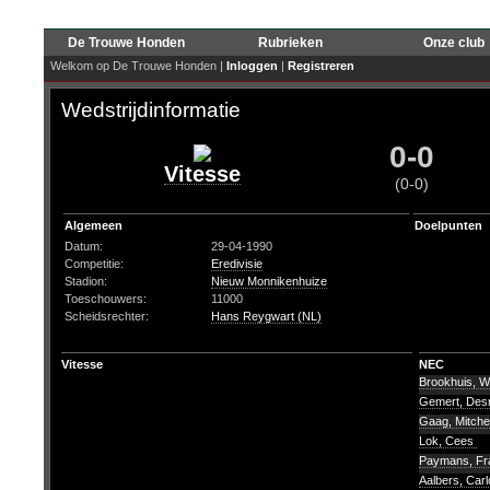
De Trouwe Honden
Rubrieken
Onze club
Welkom op De Trouwe Honden |
Inloggen
|
Registreren
Wedstrijdinformatie
0-0
Vitesse
(0-0)
Algemeen
Doelpunten
Datum:
29-04-1990
Competitie:
Eredivisie
Stadion:
Nieuw Monnikenhuize
Toeschouwers:
11000
Scheidsrechter:
Hans Reygwart (NL)
Vitesse
NEC
Brookhuis, Wi
Gemert, De
Gaag, Mitchel
Lok, Cees
Paymans, F
Aalbers, Car