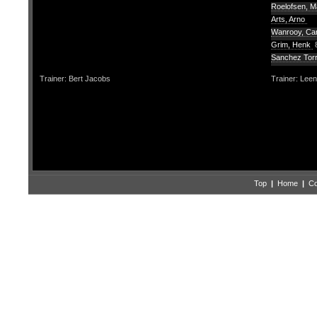
Roelofsen, 
Arts, Arno
Wanrooy, Car
Grim, Henk
Sanchez Tor
Trainer: Bert Jacobs
Trainer: Lee
Top
|
Home
|
Co