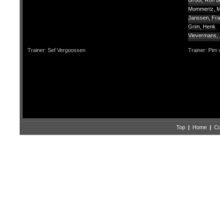
Groot, Ron d
Mommertz, M
Janssen, Fr
Grim, Henk
Vievermans,
Trainer: Sef Vergoossen
Trainer: Pim
Top
|
Home
|
Co