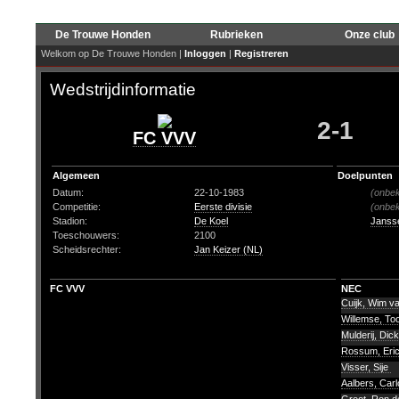
De Trouwe Honden
Rubrieken
Onze club
Welkom op De Trouwe Honden |
Inloggen
|
Registreren
Wedstrijdinformatie
2-1
FC VVV
Algemeen
Doelpunten
Datum:
22-10-1983
(onbe
Competitie:
Eerste divisie
(onbe
Stadion:
De Koel
Janss
Toeschouwers:
2100
Scheidsrechter:
Jan Keizer (NL)
FC VVV
NEC
Cuijk, Wim v
Willemse, T
Mulderij, Dic
Rossum, Eri
Visser, Sije
Aalbers, Car