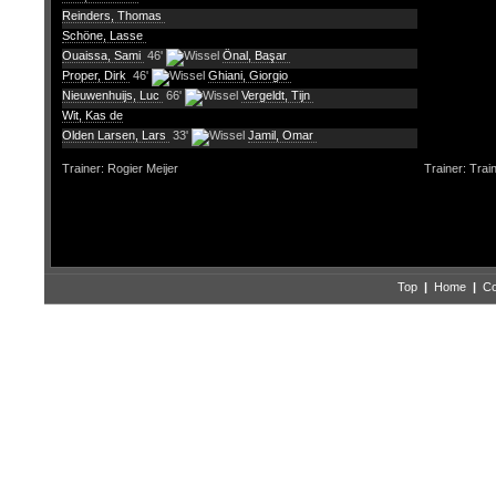
Reinders, Thomas
Schöne, Lasse
Ouaissa, Sami
46'
Önal, Başar
Proper, Dirk
46'
Ghiani, Giorgio
Nieuwenhuijs, Luc
66'
Vergeldt, Tijn
Wit, Kas de
Olden Larsen, Lars
33'
Jamil, Omar
Trainer: Rogier Meijer
Trainer: Tra
Top
|
Home
|
Co