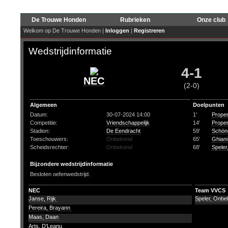
De Trouwe Honden
Rubrieken
Onze club
Welkom op De Trouwe Honden |
Inloggen
|
Registreren
Wedstrijdinformatie
4-1
NEC
(2-0)
Algemeen
Doelpunten
Datum:
30-07-2024 14:00
1'
Proper
Competitie:
Vriendschappelijk
14'
Proper
Stadion:
De Eendracht
59'
Schön
Toeschouwers:
Onbekend
65'
Ghiani
Scheidsrechter:
Onbekend
68'
Spele
Bijzondere wedstrijdinformatie
Besloten oefenwedstrijd.
NEC
Team VVCS
Janse, Rijk
Speler, Onb
Pereira, Brayann
Maas, Daan
Arts, D'Leanu