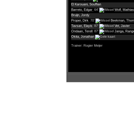
El Karouani, Souffian
Barreto, Edgar
64'
Wolf, Mathias
Bruijn, Jordy
Proper, Dirk
70'
Beekman, Tho
Tavsan, Elayis
87'
Vet, Javier
Ondaan, Terell
87'
Janga, Rang
Okita, Jonathan
Trainer: Rogier Meijer