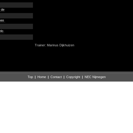
 de
mas
elo
Trainer: Marinus Dijkhuizen
Top
|
Home
|
Contact
|
Copyright
|
NEC Nijmegen