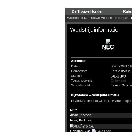
De Trouwe Honden
Rubr
Welkom op De Trouwe Honden |
Inloggen
|
Wedstrijdinformatie
NEC
Algemeen
Datum:
08-01-2021 18
Competitie:
Eerste divisie
Stadion:
De Goffert
Toeschouwers:
Onbekend
Scheidsrechter:
Ingmar Oostro
Bijzondere wedstrijdinformatie
In verband met het COVID-19 virus mogen e
NEC
Alblas, Norbert
Rooij, Bart van
Eijden, Rens van
Odenthal, Cas