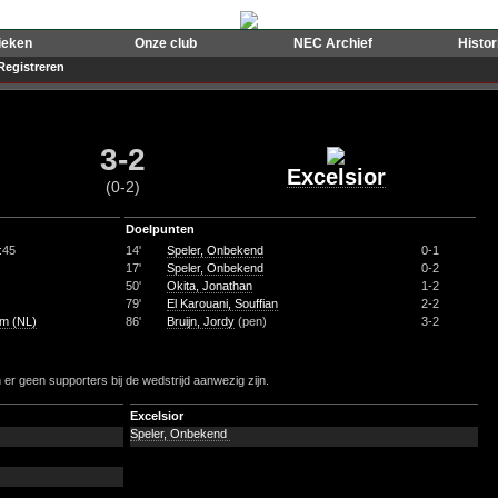
ieken
Onze club
NEC Archief
Histo
Registreren
3-2
Excelsior
(0-2)
Doelpunten
:45
14'
Speler, Onbekend
0-1
17'
Speler, Onbekend
0-2
50'
Okita, Jonathan
1-2
79'
El Karouani, Souffian
2-2
m (NL)
86'
Bruijn, Jordy
(pen)
3-2
r geen supporters bij de wedstrijd aanwezig zijn.
Excelsior
Speler, Onbekend