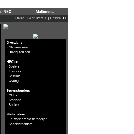
rie NEC
Multimedia
Online | Gebruikers:
0
| Gasten:
17
Overzicht
-
Alle seizoenen
-
Huidig seizoen
NEC'ers
-
Spelers
-
Trainers
-
Bestuur
-
Overige
Tegenstanders
-
Clubs
-
Stadions
-
Spelers
Statistieken
-
Eeuwige eredivisieranglijst
-
Scheidsrechters