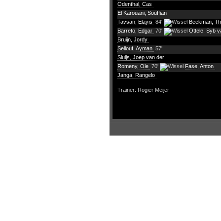
Odenthal, Cas
El Karouani, Souffian
Tavsan, Elayis
84'
Beekman, T
Barreto, Edgar
70'
Ottele, Syb v
Bruijn, Jordy
Sellouf, Ayman
57'
Sluijs, Joep van der
Romeny, Ole
70'
Fase, Anton
Janga, Rangelo
Trainer: Rogier Meijer