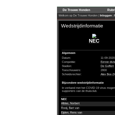
De Trouwe Honden
Rubr
Welkom op De Trouwe Honden |
Inloggen
|
Wedstrijdinformatie
NEC
Algemeen
Datum:
11-09-2020
Competitie:
Eerste divis
Stadion:
De Goffert
Toeschouwers:
2800
Scheidsrechter:
Alex Bos (
Bijzondere wedstrijdinformatie
In verband met het COVID-19 virus mogen e
supporters van de thuisclub.
NEC
Alblas, Norbert
Rooij, Bart van
Eijden, Rens van