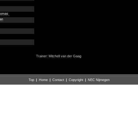
homas
an
Trainer: Mitchell van der Gaag
Top
|
Home
|
Contact
|
Copyright
|
NEC Nijmegen