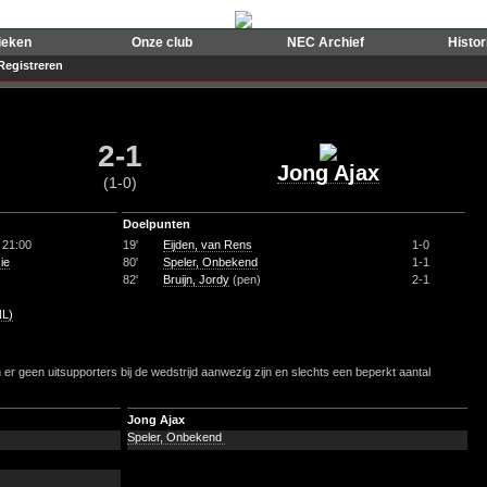
ieken
Onze club
NEC Archief
Histo
Registreren
2-1
Jong Ajax
(1-0)
Doelpunten
 21:00
19'
Eijden, van Rens
1-0
ie
80'
Speler, Onbekend
1-1
82'
Bruijn, Jordy
(pen)
2-1
NL)
r geen uitsupporters bij de wedstrijd aanwezig zijn en slechts een beperkt aantal
Jong Ajax
Speler, Onbekend