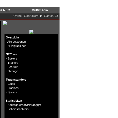
rie NEC
Multimedia
Online | Gebruikers:
0
| Gasten:
17
Overzicht
-
Alle seizoenen
-
Huidig seizoen
NEC'ers
-
Spelers
-
Trainers
-
Bestuur
-
Overige
Tegenstanders
-
Clubs
-
Stadions
-
Spelers
Statistieken
-
Eeuwige eredivisieranglijst
-
Scheidsrechters