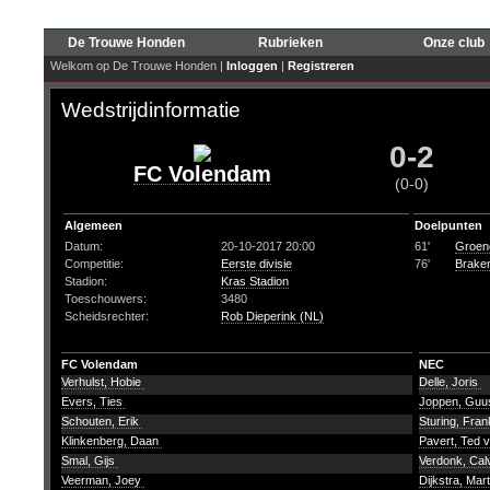
De Trouwe Honden
Rubrieken
Onze club
Welkom op De Trouwe Honden |
Inloggen
|
Registreren
Wedstrijdinformatie
0-2
FC Volendam
(0-0)
Algemeen
Doelpunten
Datum:
20-10-2017 20:00
61'
Groene
Competitie:
Eerste divisie
76'
Brake
Stadion:
Kras Stadion
Toeschouwers:
3480
Scheidsrechter:
Rob Dieperink (NL)
FC Volendam
NEC
Verhulst, Hobie
Delle, Joris
Evers, Ties
Joppen, Gu
Schouten, Erik
Sturing, Fra
Klinkenberg, Daan
Pavert, Ted 
Smal, Gijs
Verdonk, Cal
Veerman, Joey
Dijkstra, Mar