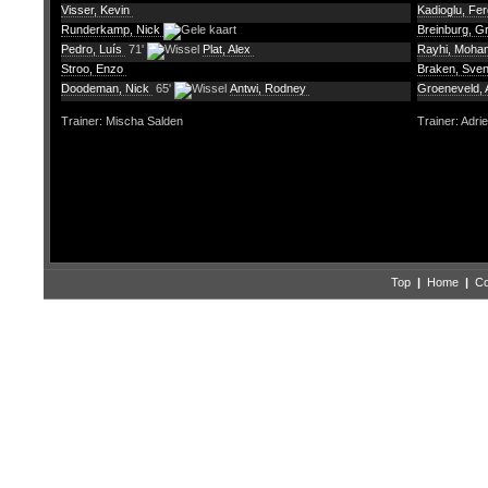
Visser, Kevin
Kadioglu, Fer
Runderkamp, Nick
Breinburg, G
Pedro, Luís
71'
Plat, Alex
Rayhi, Moh
Stroo, Enzo
Braken, Sve
Doodeman, Nick
65'
Antwi, Rodney
Groeneveld, 
Trainer: Mischa Salden
Trainer: Adri
Top
|
Home
|
Co