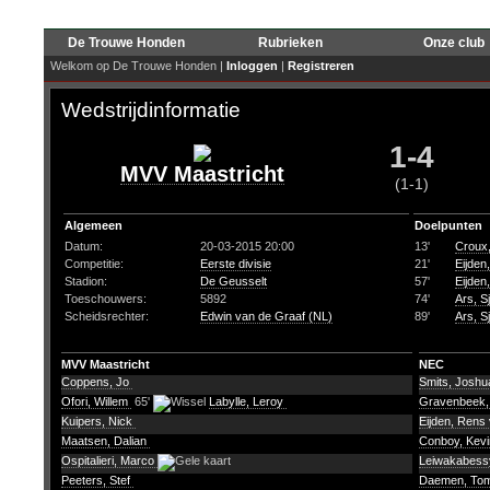
De Trouwe Honden
Rubrieken
Onze club
Welkom op De Trouwe Honden |
Inloggen
|
Registreren
Wedstrijdinformatie
1-4
MVV Maastricht
(1-1)
Algemeen
Doelpunten
Datum:
20-03-2015 20:00
13'
Croux,
Competitie:
Eerste divisie
21'
Eijden
Stadion:
De Geusselt
57'
Eijden
Toeschouwers:
5892
74'
Ars, S
Scheidsrechter:
Edwin van de Graaf (NL)
89'
Ars, S
MVV Maastricht
NEC
Coppens, Jo
Smits, Josh
Ofori, Willem
65'
Labylle, Leroy
Gravenbeek,
Kuipers, Nick
Eijden, Rens
Maatsen, Dalian
Conboy, Kev
Ospitalieri, Marco
Leiwakabessy
Peeters, Stef
Daemen, To