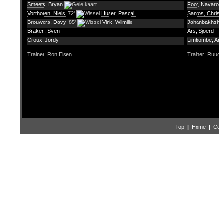
Smeets, Bryan
Foor, Navar
Vorthoren, Niels
72'
Huser, Pascal
Santos, Chri
Brouwers, Davy
85'
Vink, Wilmilio
Jahanbakhsh,
Braken, Sven
Ars, Sjoerd
Croux, Jordy
Limbombe, A
Trainer: Ron Elsen
Trainer: Ruu
Top
|
Home
|
Co