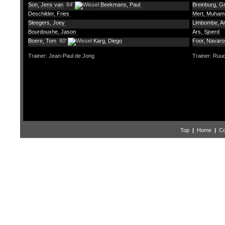
Son, Jens van
84'
Beekmans, Paul
Breinburg, G
Deschilder, Fries
Mert, Muha
Sleegers, Joey
Limbombe, A
Bourdouxhe, Jason
Ars, Sjoerd
Boere, Tom
80'
Karg, Diego
Foor, Navar
Trainer: Jean-Paul de Jong
Trainer: Ruu
Top
|
Home
|
Co