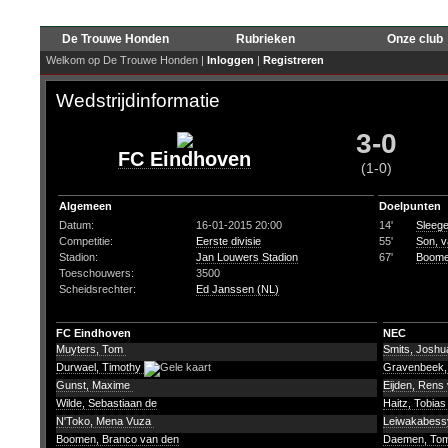
De Trouwe Honden
Rubrieken
Onze club
Welkom op De Trouwe Honden |
Inloggen
|
Registreren
Wedstrijdinformatie
3-0
FC Eindhoven
(1-0)
Algemeen
Doelpunten
Datum:
16-01-2015 20:00
14'
Sleege
Competitie:
Eerste divisie
55'
Son, 
Stadion:
Jan Louwers Stadion
67'
Boome
Toeschouwers:
3500
Scheidsrechter:
Ed Janssen (NL)
FC Eindhoven
NEC
Muyters, Tom
Smits, Josh
Durwael, Timothy
Gravenbeek,
Gunst, Maxime
Eijden, Rens
Wilde, Sebastiaan de
Haitz, Tobia
N'Toko, Mena Vuza
Leiwakabessy
Boomen, Branco van den
Daemen, To