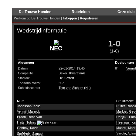
De Trouwe Honden
Rubrieken
Onze club
Welkom op De Trouwe Honden |
Inloggen
|
Registreren
Wedstrijdinformatie
1-0
NEC
(1-0)
Algemeen
Doelpunten
Datum:
22-01-2014 19:45
8'
Vermij
Competitie:
Beker: Kwartfinale
Stadion:
De Goffert
Toeschouwers:
6021
Scheidsrechter:
Tom van Sichem (NL)
NEC
FC Utrecht
Johnsson, Kalle
Ruiter, Robb
Vermijl, Marnick
Markiet, Ge
Eijden, Rens van
Derijck, Tim
Haitz, Tobias
Heerings, Ka
Conboy, Kevin
Maarel, Mark
Sarota, Ada
Stef�nik, Samuel