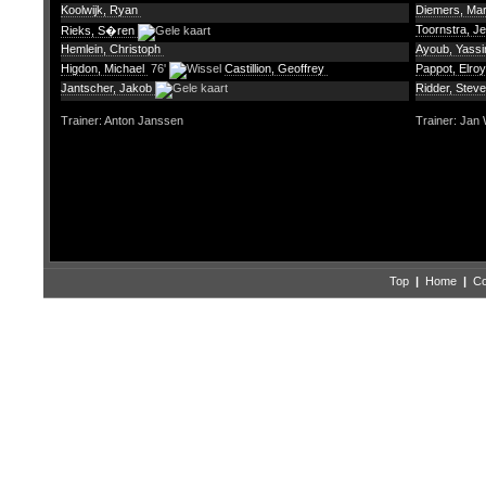
Koolwijk, Ryan
Diemers, Ma
Toornstra, J
Rieks, S�ren
Hemlein, Christoph
Ayoub, Yass
Higdon, Michael
76'
Castillion, Geoffrey
Pappot, Elro
Jantscher, Jakob
Ridder, Steve
Trainer: Anton Janssen
Trainer: Jan
Top
|
Home
|
Co