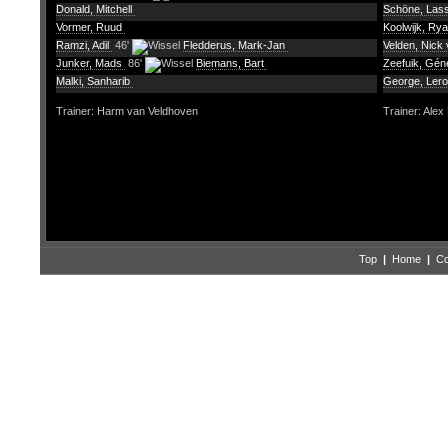
Donald, Mitchell
Schöne, Las
Vormer, Ruud
Koolwijk, Ry
Ramzi, Adil
46'
Fledderus, Mark-Jan
Velden, Nick 
Junker, Mads
86'
Biemans, Bart
Zeefuik, Gé
Malki, Sanharib
George, Ler
Trainer: Harm van Veldhoven
Trainer: Alex
Top
|
Home
|
Co