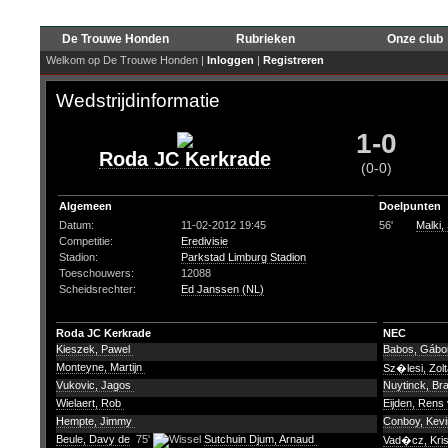
De Trouwe Honden
Rubrieken
Onze club
Welkom op De Trouwe Honden |
Inloggen
|
Registreren
Wedstrijdinformatie
1-0
Roda JC Kerkrade
(0-0)
Algemeen
Doelpunten
Datum:
11-02-2012 19:45
56'
Malki,
Competitie:
Eredivisie
Stadion:
Parkstad Limburg Stadion
Toeschouwers:
12088
Scheidsrechter:
Ed Janssen (NL)
Roda JC Kerkrade
NEC
Kieszek, Pawel
Babos, Gáb
Monteyne, Martijn
Sz�lesi, Zol
Vukovic, Jagos
Nuytinck, B
Wielaert, Rob
Eijden, Rens
Hempte, Jimmy
Conboy, Kev
Beule, Davy de
75'
Sutchuin Djum, Arnaud
Vad�cz, Kris