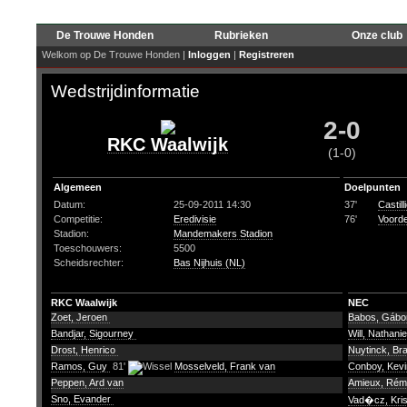
De Trouwe Honden
Rubrieken
Onze club
Welkom op De Trouwe Honden |
Inloggen
|
Registreren
Wedstrijdinformatie
2-0
RKC Waalwijk
(1-0)
Algemeen
Doelpunten
Datum:
25-09-2011 14:30
37'
Castil
Competitie:
Eredivisie
76'
Voorde
Stadion:
Mandemakers Stadion
Toeschouwers:
5500
Scheidsrechter:
Bas Nijhuis (NL)
RKC Waalwijk
NEC
Zoet, Jeroen
Babos, Gáb
Bandjar, Sigourney
Will, Nathani
Drost, Henrico
Nuytinck, B
Ramos, Guy
81'
Mosselveld, Frank van
Conboy, Kev
Peppen, Ard van
Amieux, Ré
Sno, Evander
Vad�cz, Kris