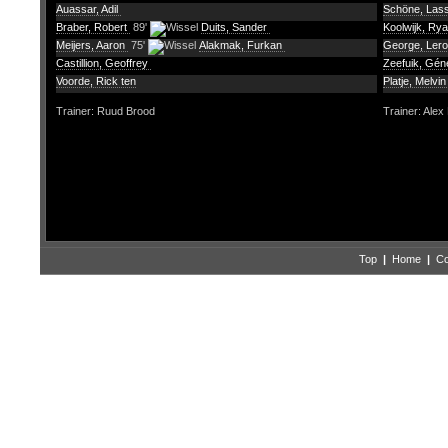
Auassar, Adil
Schöne, Las
Braber, Robert
89'
Duits, Sander
Koolwijk, Ry
Meijers, Aaron
75'
Alakmak, Furkan
George, Ler
Castillion, Geoffrey
Zeefuik, Gé
Voorde, Rick ten
Platje, Melvi
Trainer: Ruud Brood
Trainer: Alex
Top
|
Home
|
Co