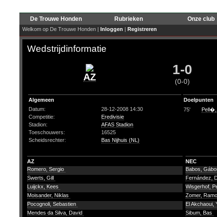
De Trouwe Honden
Rubrieken
Onze club
Welkom op De Trouwe Honden |
Inloggen
|
Registreren
Wedstrijdinformatie
1-0
AZ
(0-0)
Algemeen
Doelpunten
Datum:
28-12-2008 14:30
75'
Pell�,
Competitie:
Eredivisie
Stadion:
AFAS Stadion
Toeschouwers:
16525
Scheidsrechter:
Bas Nijhuis (NL)
AZ
NEC
Romero, Sergio
Babos, Gáb
Swerts, Gill
Fernández, 
Luijckx, Kees
Wisgerhof, P
Moisander, Niklas
Zomer, Ram
Pocognoli, Sebastien
El Akchaoui,
Mendes da Silva, David
Sibum, Bas