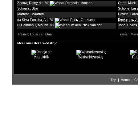
Zeeuw, Demy de
70'
Dembele, Moussa
Otten, Mark
Schaars, Stijn
Schöne, Las
Martens, Maarten
Davids, Lor
Beukering, J
da Silva Ferreira, Ari
70'
Pell�, Graziano
El Hamdaoui, Mounir
88'
Velden, Nick van der
John, Collins
Trainer: Louis van Gaal
Trainer: Mar
Meer over deze wedstrijd
Vooruitblik
Wedstrijdverslag
Ron
Top
|
Home
|
Co