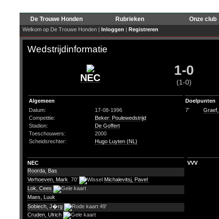
De Trouwe Honden
Rubrieken
Onze club
Welkom op De Trouwe Honden |
Inloggen
|
Registreren
Wedstrijdinformatie
1-0
NEC
(1-0)
Algemeen
Doelpunten
Datum:
17-08-1996
7'
Graef,
Competitie:
Beker: Poulewedstrijd
Stadion:
De Goffert
Toeschouwers:
2000
Scheidsrechter:
Hugo Luyten (NL)
NEC
VVV
Roorda, Bas
Verhoeven, Mark
70'
Michalevitsj, Pavel
Lok, Cees
Maes, Luuk
Sobiech, J�rg
49'
Cruden, Ulrich