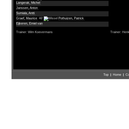
Langerak, Michel
Janssen, Anton
Sumiala, Antti
Graef, Maurice
46'
Pothuizen, Patrick
Eijkeren, Emiel van
Trainer: Wim Koevermans
Trainer: Hen
Top
|
Home
|
Co