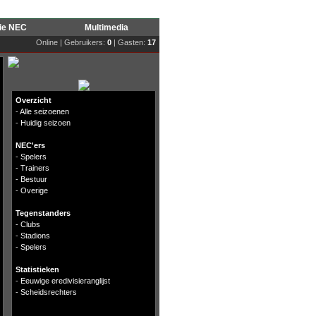
rie NEC
Multimedia
Online | Gebruikers:
0
| Gasten:
17
Overzicht
-
Alle seizoenen
-
Huidig seizoen
NEC'ers
-
Spelers
-
Trainers
-
Bestuur
-
Overige
Tegenstanders
-
Clubs
-
Stadions
-
Spelers
Statistieken
-
Eeuwige eredivisieranglijst
-
Scheidsrechters