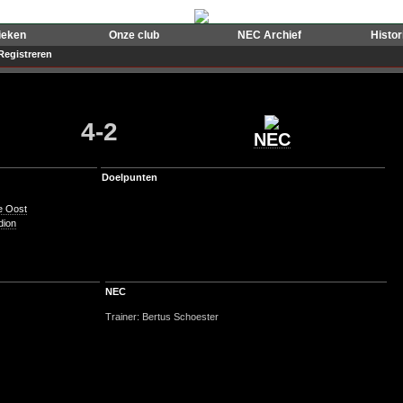
ieken
Onze club
NEC Archief
Histo
Registreren
4-2
NEC
Doelpunten
e Oost
dion
NEC
Trainer: Bertus Schoester