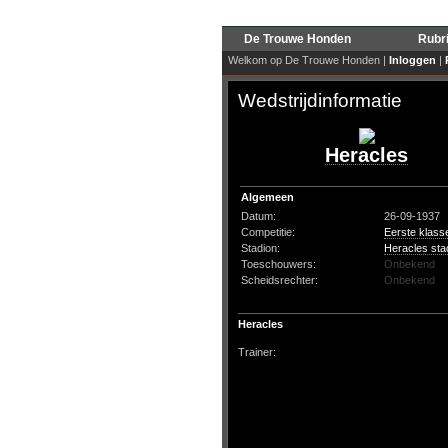
De Trouwe Honden
Rubr
Welkom op De Trouwe Honden |
Inloggen
|
Wedstrijdinformatie
Heracles
Algemeen
Datum:
26-09-1937
Competitie:
Eerste klass
Stadion:
Heracles sta
Toeschouwers:
Onbekend
Scheidsrechter:
Onbekend
Heracles
Trainer: