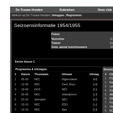
De Trouwe Honden
Rubrieken
Onze club
Welkom op De Trouwe Honden |
Inloggen
|
Registreren
Seizoensinformatie 1954/1955
Feiten
Voorzitter
W.
Trainer
Co
Gem. aantal toeschouwers
48
Eerste klasse C
Programma & Uitslagen
Eindst
#
Datum
Thuisteam
Uitteam
Uitslag
#
Cl
1.
PS
1
05-09
NEC
Rigtersbleek
4-0
2.
Ra
2
12-09
NEC
Zwol. Boys
1-0
3.
Li
3
19-09
DOS
NEC
2-1
4.
GV
4
26-09
NEC
Volewijckers
1-3
5.
Al
6.
E
5
03-10
Veendam
NEC
0-2
7.
Fe
6
10-10
NEC
EDO
1-1
8.
Vi
7
14-10
NEC
Ajax
2-3
9.
N