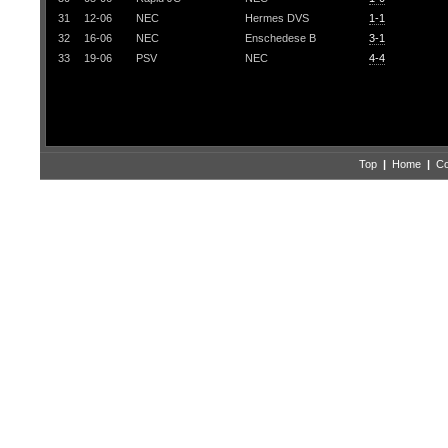
31
12-06
NEC
Hermes DVS
1-1
32
16-06
NEC
Enschedese B
3-1
33
19-06
PSV
NEC
4-4
Top
|
Home
|
Co