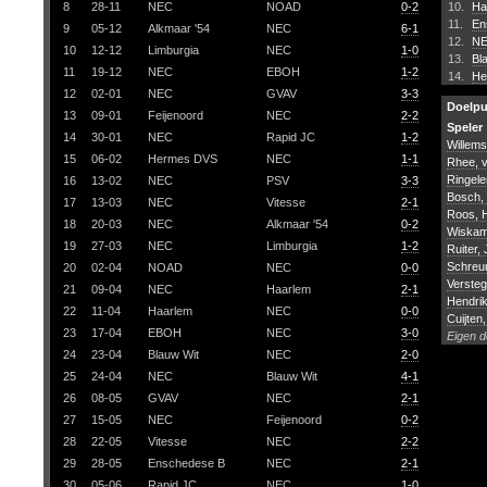
8
28-11
NEC
NOAD
0-2
10.
Ha
11.
En
9
05-12
Alkmaar '54
NEC
6-1
12.
N
10
12-12
Limburgia
NEC
1-0
13.
Bl
11
19-12
NEC
EBOH
1-2
14.
He
12
02-01
NEC
GVAV
3-3
Doelp
13
09-01
Feijenoord
NEC
2-2
Speler
14
30-01
NEC
Rapid JC
1-2
Willems
15
06-02
Hermes DVS
NEC
1-1
Rhee, v
Ringele
16
13-02
NEC
PSV
3-3
Bosch,
17
13-03
NEC
Vitesse
2-1
Roos, 
18
20-03
NEC
Alkmaar '54
0-2
Wiskam
19
27-03
NEC
Limburgia
1-2
Ruiter,
Schreur
20
02-04
NOAD
NEC
0-0
Verste
21
09-04
NEC
Haarlem
2-1
Hendri
22
11-04
Haarlem
NEC
0-0
Cuijten
23
17-04
EBOH
NEC
3-0
Eigen d
24
23-04
Blauw Wit
NEC
2-0
25
24-04
NEC
Blauw Wit
4-1
26
08-05
GVAV
NEC
2-1
27
15-05
NEC
Feijenoord
0-2
28
22-05
Vitesse
NEC
2-2
29
28-05
Enschedese B
NEC
2-1
30
05-06
Rapid JC
NEC
1-0