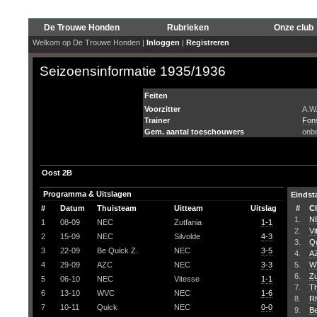
De Trouwe Honden
Rubrieken
Onze club
Welkom op De Trouwe Honden |
Inloggen
|
Registreren
Seizoensinformatie 1935/1936
Feiten
Voorzitter
A.W.
Trainer
Fons
Gem. aantal toeschouwers
onb
Oost 2B
Programma & Uitslagen
Eindst
#
Datum
Thuisteam
Uitteam
Uitslag
#
C
1.
N
1
08-09
NEC
Zutfania
1-1
2.
Vi
2
15-09
NEC
Silvolde
4-3
3.
Q
3
22-09
Be Quick Z.
NEC
3-5
4.
A
4
29-09
AZC
NEC
3-3
5.
W
6.
Zu
5
06-10
NEC
Vitesse
1-1
7.
Th
6
13-10
WVC
NEC
1-6
8.
R
7
10-11
Quick
NEC
0-0
9.
Be