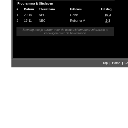
Programma & Uitslagen
#
Datum
Thuisteam
Uitteam
Uitslag
1
20-10
NEC
Gelria
10-3
2
17-11
NEC
Robur et V.
2-3
Beweeg met je cursor over de wedstrijd om meer informatie te
verkrijgen over de bekerronde.
Top
|
Home
|
Co