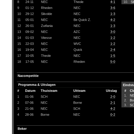
8
24-11
NEC
Theole
4-1
10.
Si
9
01-12
Rheden
NEC
3-6
10
29-12
Silvolde
NEC
1-3
11
05-01
NEC
Be Quick Z.
4-2
12
26-01
Zutfania
NEC
1-3
13
09-02
NEC
AZC
3-0
14
01-03
Vitesse
NEC
1-2
15
22-03
NEC
WVC
1-2
16
19-04
NEC
Quick
2-4
17
10-05
Theole
NEC
1-5
18
17-05
NEC
Rheden
5-0
Nacompetitie
Programma & Uitslagen
Eindst
#
Datum
Thuisteam
Uitteam
Uitslag
#
Cl
1.
N
1
01-06
SCH
NEC
2-0
2.
Bo
2
07-06
NEC
Borne
2-1
3.
S
3
21-06
NEC
SCH
4-2
4
28-06
Borne
NEC
0-2
Beker