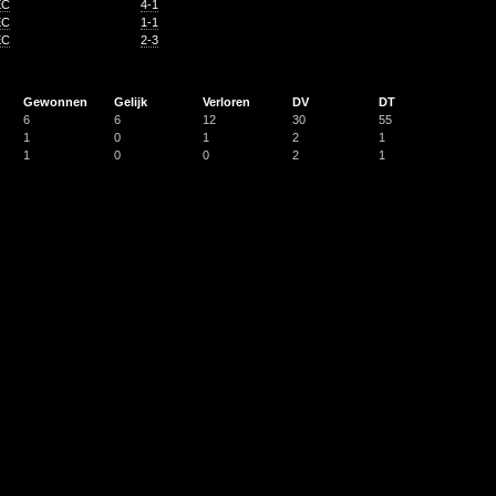
EC
4-1
EC
1-1
EC
2-3
Gewonnen
Gelijk
Verloren
DV
DT
6
6
12
30
55
1
0
1
2
1
1
0
0
2
1