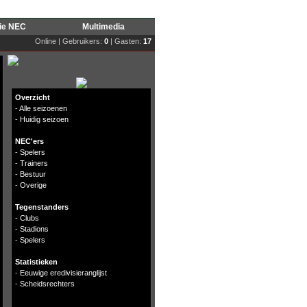
rie NEC
Multimedia
Online | Gebruikers:
0
| Gasten:
17
Overzicht
-
Alle seizoenen
-
Huidig seizoen
NEC'ers
-
Spelers
-
Trainers
-
Bestuur
-
Overige
Tegenstanders
-
Clubs
-
Stadions
-
Spelers
Statistieken
-
Eeuwige eredivisieranglijst
-
Scheidsrechters