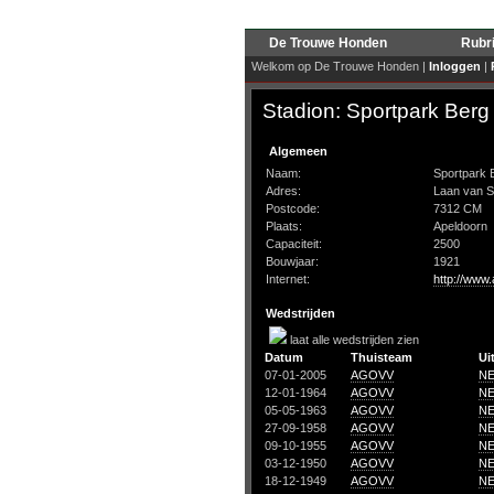
De Trouwe Honden
Rubr
Welkom op De Trouwe Honden |
Inloggen
|
Stadion: Sportpark Berg
Algemeen
Naam:
Sportpark 
Adres:
Laan van S
Postcode:
7312 CM
Plaats:
Apeldoorn
Capaciteit:
2500
Bouwjaar:
1921
Internet:
http://www.
Wedstrijden
laat alle wedstrijden zien
Datum
Thuisteam
Ui
07-01-2005
AGOVV
N
12-01-1964
AGOVV
N
05-05-1963
AGOVV
N
27-09-1958
AGOVV
N
09-10-1955
AGOVV
N
03-12-1950
AGOVV
N
18-12-1949
AGOVV
N