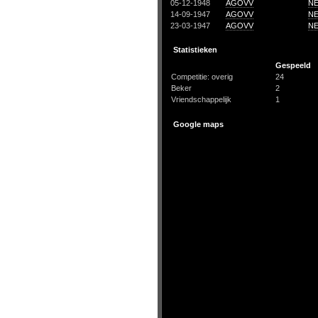
05-12-1948
AGOVV
N
14-09-1947
AGOVV
N
23-03-1947
AGOVV
N
Statistieken
Gespeeld
Competitie: overig
24
Beker
2
Vriendschappelijk
1
Google maps