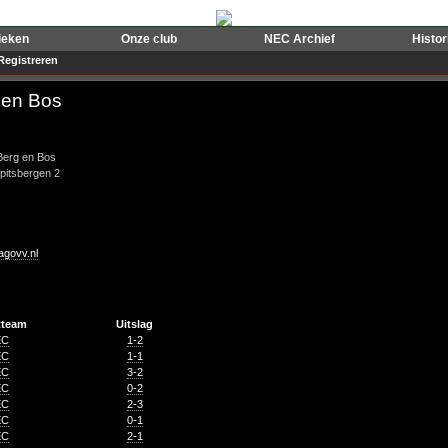
ieken
Onze club
NEC Archief
Histo
Registreren
 en Bos
Berg en Bos
pitsbergen 2
agovv.nl
tteam
Uitslag
EC
1-2
EC
1-1
EC
3-2
EC
0-2
EC
2-3
EC
0-1
EC
2-1