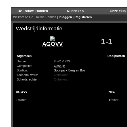
De Trouwe Honden
Rubrieken
Onze club
Welkom op De Trouwe Honden |
Inloggen
|
Registreren
Wedstrijdinformatie
1-1
AGOVV
Algemeen
Doelpunten
Datum:
28-01-1923
Competitie:
Oost 2B
Stadion:
Sportpark Berg en Bos
Toeschouwers:
Onbekend
Scheidsrechter:
Onbekend
AGOVV
NEC
Trainer:
Trainer: