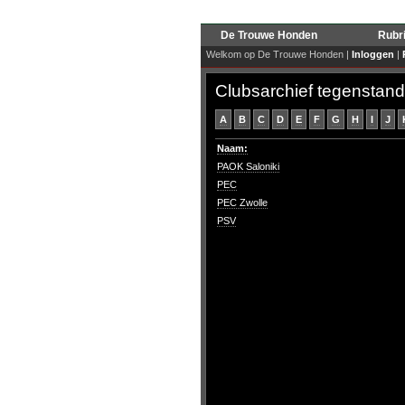
De Trouwe Honden
Rubr
Welkom op De Trouwe Honden |
Inloggen
|
Clubsarchief tegenstand
A
B
C
D
E
F
G
H
I
J
Naam:
PAOK Saloniki
PEC
PEC Zwolle
PSV