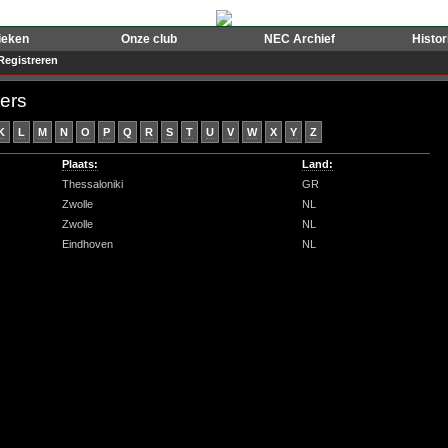
ieken
Onze club
NEC Archief
Histo
Registreren
ers
K
L
M
N
O
P
Q
R
S
T
U
V
W
X
Y
Z
Plaats:
Land:
Thessaloniki
GR
Zwolle
NL
Zwolle
NL
Eindhoven
NL