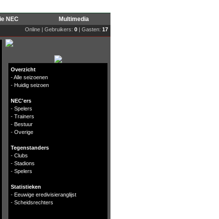
rie NEC
Multimedia
Online | Gebruikers:
0
| Gasten:
17
Overzicht
-
Alle seizoenen
-
Huidig seizoen
NEC'ers
-
Spelers
-
Trainers
-
Bestuur
-
Overige
Tegenstanders
-
Clubs
-
Stadions
-
Spelers
Statistieken
-
Eeuwige eredivisieranglijst
-
Scheidsrechters