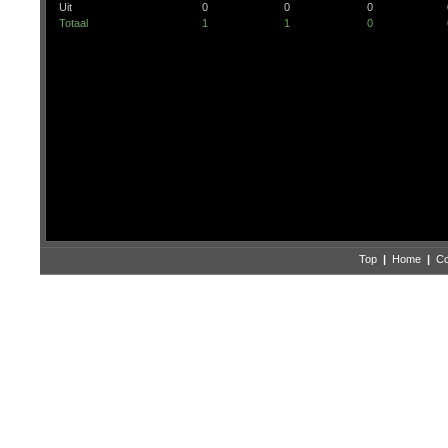
Uit
0
0
0
Totaal
1
1
0
Top
|
Home
|
Co