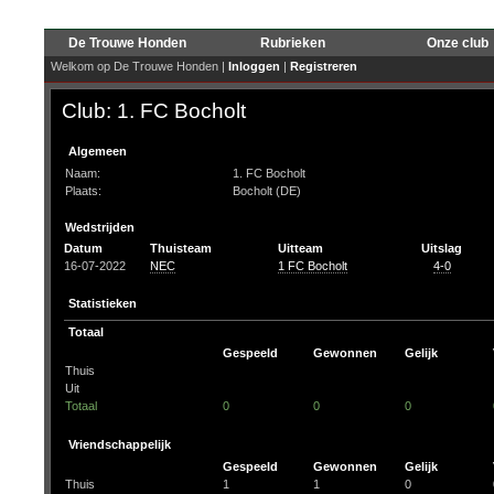
De Trouwe Honden
Rubrieken
Onze club
Welkom op De Trouwe Honden |
Inloggen
|
Registreren
Club: 1. FC Bocholt
Algemeen
Naam:
1. FC Bocholt
Plaats:
Bocholt (DE)
Wedstrijden
Datum
Thuisteam
Uitteam
Uitslag
16-07-2022
NEC
1 FC Bocholt
4-0
Statistieken
Totaal
Gespeeld
Gewonnen
Gelijk
Thuis
Uit
Totaal
0
0
0
Vriendschappelijk
Gespeeld
Gewonnen
Gelijk
Thuis
1
1
0