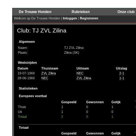
De Trouwe Honden
Rubrieken
Onze club
Welkom op De Trouwe Honden |
Inloggen
|
Registreren
Club: TJ ZVL Zilina
Algemeen
Naam:
TJ ZVL Zilina
Plaats:
Zilina (SK)
Wedstrijden
Datum
Thuisteam
Uitteam
Uitslag
19-07-1969
ZVL Zilina
NEC
2-1
28-06-1969
NEC
ZVL Zilina
1-1
Statistieken
Europees voetbal
Gespeeld
Gewonnen
Gelijk
Thuis
1
0
1
Uit
1
0
0
Totaal
2
0
1
Totaal
Gespeeld
Gewonnen
Gelijk